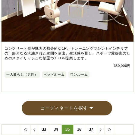
コンクリート壁が魅力の都会的な1R。トレーニングマシンもインテリア
の一部となる洗練された空間を演出。生活感を排し、スポーツ愛好家のた
めのスタイリッシュな部屋づくりを提案します。
350,000円
一人暮らし（男性）
ベッドルーム
ワンルーム
コーディネートを探す
33
34
35
36
37