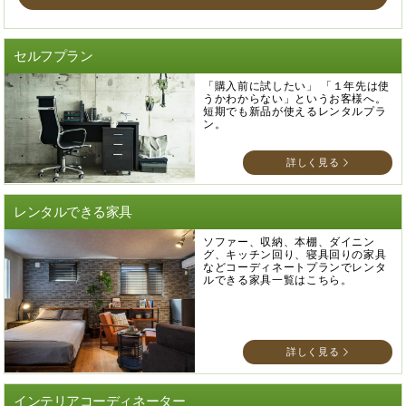
セルフプラン
「購入前に試したい」 「１年先は使
うかわからない」というお客様へ。
短期でも新品が使えるレンタルプラ
ン。
詳しく見る
レンタルできる家具
ソファー、収納、本棚、ダイニン
グ、キッチン回り、寝具回りの家具
などコーディネートプランでレンタ
ルできる家具一覧はこちら。
詳しく見る
インテリアコーディネーター