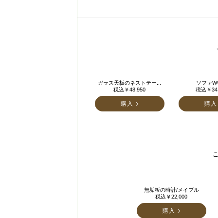
ガラス天板のネストテー...
ソファWW
税込￥48,950
税込￥341
購入
購入
無垢板の時計/メイプル
税込￥22,000
購入