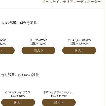
担当したインテリアコーディネーター
このお部屋に似合う家具
065
チェアWW042
テレビボードKL063
,000
税込￥79,200
税込￥306,900
購入
購入
このお部屋にお勧めの雑貨
ハンマースホイ フラワ...
本革パッチワークのクッ...
税込￥3,300
税込￥14,080
購入
購入