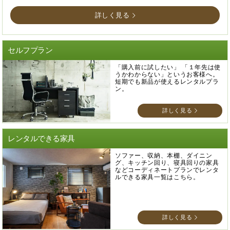
詳しく見る
セルフプラン
「購入前に試したい」 「１年先は使
うかわからない」というお客様へ。
短期でも新品が使えるレンタルプラ
ン。
詳しく見る
レンタルできる家具
ソファー、収納、本棚、ダイニン
グ、キッチン回り、寝具回りの家具
などコーディネートプランでレンタ
ルできる家具一覧はこちら。
詳しく見る