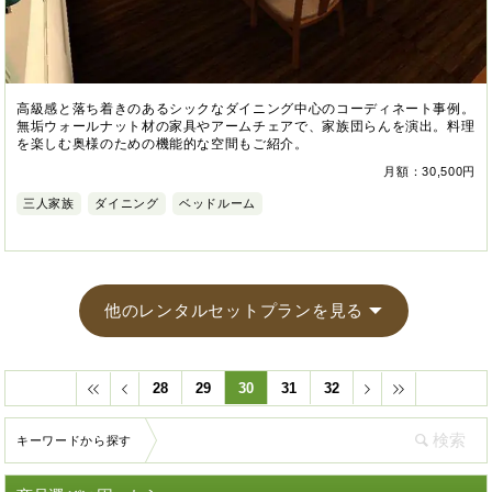
高級感と落ち着きのあるシックなダイニング中心のコーディネート事例。
無垢ウォールナット材の家具やアームチェアで、家族団らんを演出。料理
を楽しむ奥様のための機能的な空間もご紹介。
月額：30,500円
三人家族
ダイニング
ベッドルーム
他のレンタルセットプランを見る
28
29
30
31
32
キーワードから探す