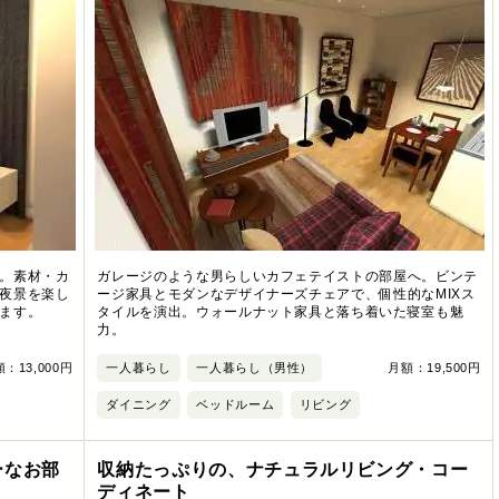
。素材・カ
ガレージのような男らしいカフェテイストの部屋へ。ビンテ
夜景を楽し
ージ家具とモダンなデザイナーズチェアで、個性的なMIXス
ます。
タイルを演出。ウォールナット家具と落ち着いた寝室も魅
力。
：13,000円
一人暮らし
一人暮らし（男性）
月額：19,500円
ダイニング
ベッドルーム
リビング
ーなお部
収納たっぷりの、ナチュラルリビング・コー
ディネート