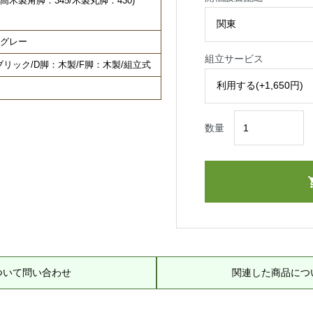
(座面高木製角脚：345/木製丸脚：430)
トグレー
組立サービス
リック/D脚：木製/F脚：木製/組立式
数量
ついて問い合わせ
関連した商品につ