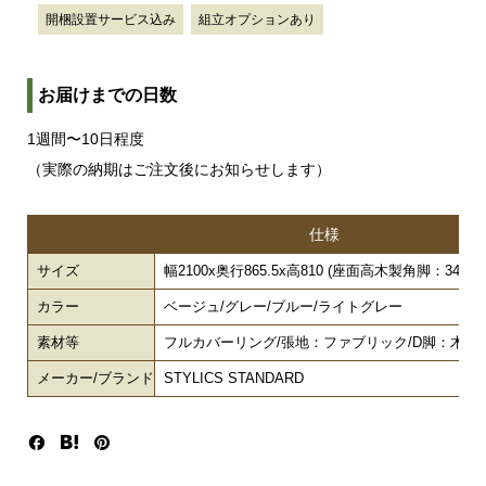
開梱設置サービス込み
組立オプションあり
お届けまでの日数
1週間〜10日程度
（実際の納期はご注文後にお知らせします）
仕様
サイズ
幅2100x奥行865.5x高810 (座面高木製角脚：345/木
カラー
ベージュ/グレー/ブルー/ライトグレー
素材等
フルカバーリング/張地：ファブリック/D脚：木製/
メーカー/ブランド
STYLICS STANDARD