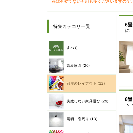
在は有効でないものも多くございますので
6
特集カテゴリ一覧
に
すべて
高級家具 (20)
部屋のレイアウト (22)
8
失敗しない家具選び (29)
ト
照明・窓周り (13)