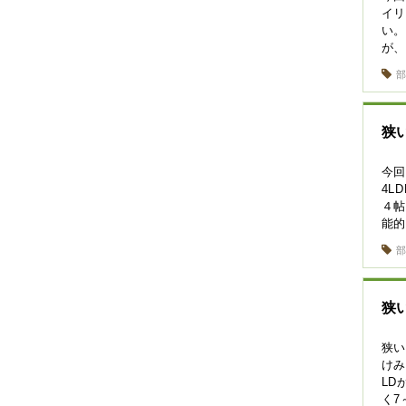
イ
い。
が
狭
今回
4L
４帖
能
狭
狭い
けみ
LD
く7