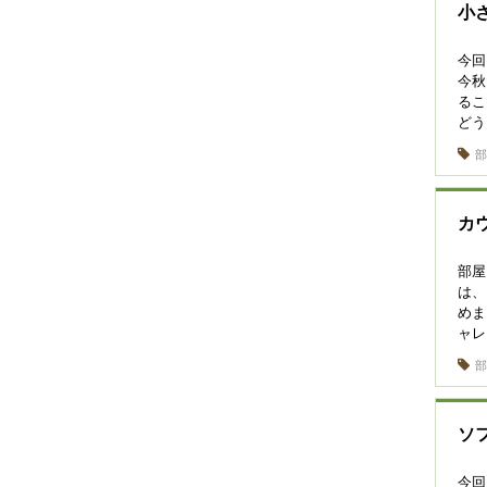
小
今
今秋
るこ
ど
カ
部屋
は
めま
ャ
ソ
今回