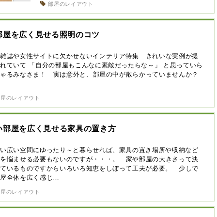
部屋のレイアウト
部屋を広く見せる照明のコツ
性雑誌や女性サイトに欠かせないインテリア特集 きれいな実例が提
れていて 「自分の部屋もこんなに素敵だったらな～」 と思っていら
しゃるみなさま！ 実は意外と、部屋の中が散らかっていませんか？
部屋のレイアウト
い部屋を広く見せる家具の置き方
～い広い空間にゆったり～と暮らせれば、家具の置き場所や収納など
頭を悩ませる必要もないのですが・・・。 家や部屋の大きさって決
っているものですからいろいろ知恵をしぼって工夫が必要。 少しで
部屋全体を広く感じ…
部屋のレイアウト