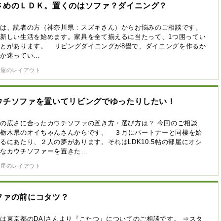
さめのＬＤＫ。置くのはソファ？ダイニング？
回は、読者の方（神奈川県：スズキさん）からお悩みのご相談です。
新しい生活を始めます。家具を全て揃えるに当たって、1つ困ってい
とがあります。 リビングダイニングが8畳で、ダイニングを作るか
うか迷ってい…
部屋のレイアウト
ウチソファを置いてリビングでゆったりしたい！
の広さに合ったカウチソファの置き方・選び方は？ 今回のご相談
、栃木県のオイちゃんさんからです。 ３月にパートナーと同棲を始
るにあたり、２人の夢があります。それはLDK10.5帖の部屋にオシ
レなカウチソファーを置きた…
部屋のレイアウト
ファの前にコタツ？
は東京都のDAIさんより『こたつ』についてのご相談です。 ⇒スタ