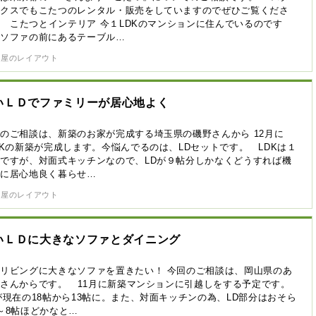
リクスでもこたつのレンタル・販売をしていますのでぜひご覧くださ
 こたつとインテリア 今１LDKのマンションに住んでいるのです
、ソファの前にあるテーブル…
部屋のレイアウト
いＬＤでファミリーが居心地よく
のご相談は、新築のお家が完成する埼玉県の磯野さんから 12月に
DKの新築が完成します。今悩んでるのは、LDセットです。 LDKは１
ですが、対面式キッチンなので、LDが９帖分しかなくどうすれば機
的に居心地良く暮らせ…
部屋のレイアウト
いＬＤに大きなソファとダイニング
リビングに大きなソファを置きたい！ 今回のご相談は、岡山県のあ
さんからです。 11月に新築マンションに引越しをする予定です。
が現在の18帖から13帖に。また、対面キッチンの為、LD部分はおそら
～8帖ほどかなと…