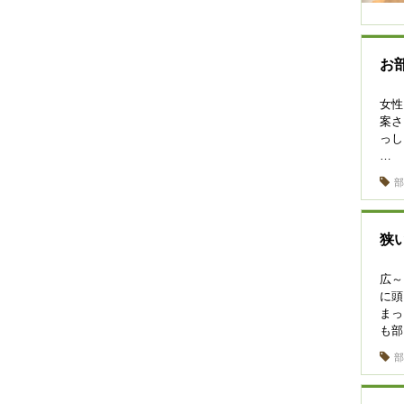
お
女
案さ
っ
…
狭
広
に
ま
も