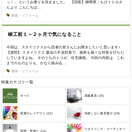
っ！」 というお便りを頂きました。 【回答】静岡県：ちびトトロさ
んより こんにちは…
新築・リフォーム
竣工前１～２ヶ月で気になること
今回は、スタイリクスから読者の皆さんにお聞きしたいと思います♪
【質問】 スタイリクス 最近の不況対策で、政府も様々な対策を打ちだ
していますよね。 そのうちの１つが、住宅減税。 今回の内容は、これ
までのものよりも、かなり踏み込…
新築・リフォーム
特集カテゴリ一覧
すべて
高級家具 (20)
部屋のレイアウト (22)
失敗しない家具選び (29)
スタイリング・コーディネー
照明・窓周り (13)