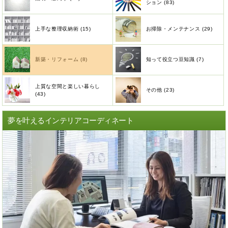
ション (83)
上手な整理収納術 (15)
お掃除・メンテナンス (29)
新築・リフォーム (8)
知って役立つ豆知識 (7)
上質な空間と楽しい暮らし
その他 (23)
(43)
夢を叶えるインテリアコーディネート