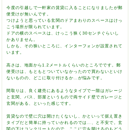
今度の引越しで一軒家の賃貸に入ることになりましたが郵
便受けが無いんです。
つけようと思っている玄関のドアまわりのスペースはけっ
こう場所が限られています。
ドアの横のスペースは、けっこう狭く30センチぐらいし
かありません。
しかも、その狭いところに、インターフォンが設置されて
います。
高さは、地面から1.2メートルくらいのところでです。郵
便受けは、もともとついていなかったので買わないといけ
ないものの、どこに取り付けるか…が悩みです。
間取りは、良く建売にあるようなタイプで一階はガレージ
と玄関、バス、部屋というもので両サイド壁でガレージと
玄関がある、といった感じです。
賃貸なので壁に穴は開けたくないし、かといって据え置き
タイプだと簡単に持っていかれるのでは…、と不安で。玄
関の下はコンクリートなので、ここに穴を開けるのもどう