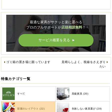
最適な家具がサクッと楽に選べる
プロのフルサポートが
店頭相談無料
！
サービス概要を見る
▲
ゴミ箱の置き場に困っています
見晴らしよく、視線をさえぎり
たい
特集カテゴリ一覧
すべて
高級家具 (20)
部屋のレイアウト (22)
失敗しない家具選び (29)