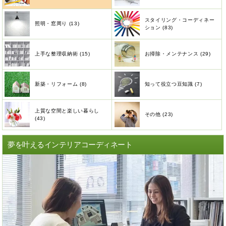
スタイリング・コーディネー
照明・窓周り (13)
ション (83)
上手な整理収納術 (15)
お掃除・メンテナンス (29)
新築・リフォーム (8)
知って役立つ豆知識 (7)
上質な空間と楽しい暮らし
その他 (23)
(43)
夢を叶えるインテリアコーディネート