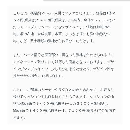
こちらは、横幅約２mの３人掛けソファとなります。価格は1体２
５万円(税抜き)〜４０万円(税抜き)でご案内。全体のフォルムはい
たってシンプルでベーシックなデザインです。張地は無地の布
地、柄の布地、合成皮革、本革、ひっかき傷にも強い特別な生
地…など、数十種類の張地からお選びいただけます。
また、ベース部分と座面部分に異なった張地を合わせられる『コ
ンビネーション張り』にも対応した商品となっております。デザ
インがシンプルなので、少し遊び心を持たせたり、デザイン性を
持たせたい場合にで楽しめます。
さらに、お部屋のカーテンやラグなどの色と合わせて、お好きな
張地でクッションをお作り頂くこともできます。クッションの価
格は40cm角で６４００円(税抜き)〜１万３７００円(税抜き)。
55cm角で８４００円(税抜き)〜1万７１００円(税抜き)でご案内で
きます。