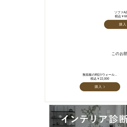
ソファAZ
税込￥66
購入
このお
無垢板の時計/ウォール...
税込￥22,000
購入