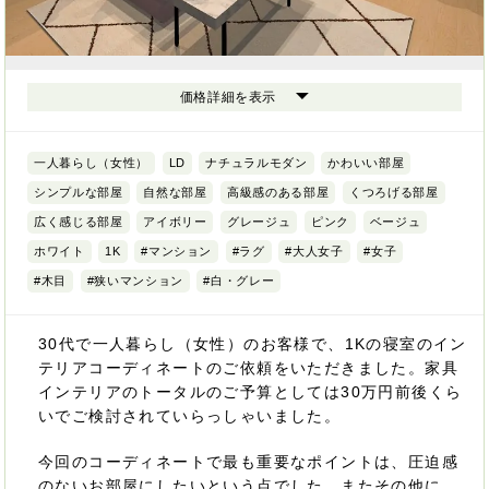
価格詳細を表示
一人暮らし（女性）
LD
ナチュラルモダン
かわいい部屋
シンプルな部屋
自然な部屋
高級感のある部屋
くつろげる部屋
広く感じる部屋
アイボリー
グレージュ
ピンク
ベージュ
ホワイト
1K
#マンション
#ラグ
#大人女子
#女子
#木目
#狭いマンション
#白・グレー
30代で一人暮らし（女性）のお客様で、1Kの寝室のイン
テリアコーディネートのご依頼をいただきました。家具
インテリアのトータルのご予算としては30万円前後くら
いでご検討されていらっしゃいました。
今回のコーディネートで最も重要なポイントは、圧迫感
のないお部屋にしたいという点でした。またその他に