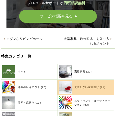
プロのフルサポートが
店頭相談無料
！
サービス概要を見る
▲
モダンなリビングホール
大型家具（欧米家具）を取り入
れるポイント
特集カテゴリ一覧
すべて
高級家具 (20)
部屋のレイアウト (22)
失敗しない家具選び (29)
スタイリング・コーディネー
照明・窓周り (13)
ション (83)