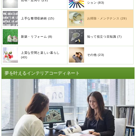
照明・窓周り (13)
ション (83)
上手な整理収納術 (15)
お掃除・メンテナンス (29)
新築・リフォーム (8)
知って役立つ豆知識 (7)
上質な空間と楽しい暮らし
その他 (23)
(43)
夢を叶えるインテリアコーディネート