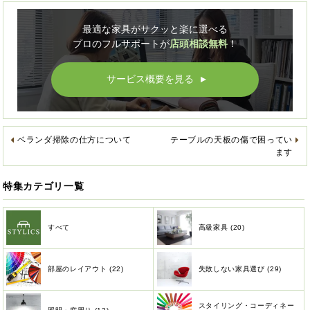
最適な家具がサクッと楽に選べる
プロのフルサポートが
店頭相談無料
！
サービス概要を見る
▲
ベランダ掃除の仕方について
テーブルの天板の傷で困ってい
ます
特集カテゴリ一覧
すべて
高級家具 (20)
部屋のレイアウト (22)
失敗しない家具選び (29)
スタイリング・コーディネー