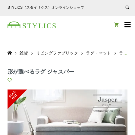
STYLICS（スタイリクス）オンラインショップ


雑貨
リビングファブリック
ラグ・マット
ラグ
形が選べるラグ ジャスパー
S
L
D
O
U
O
T