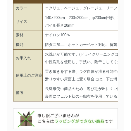
カラー
エクリュ、ベージュ、グレージュ、リーフ、レモ
140×200cm、200×200cm、φ200cm円形、200×2
サイズ
パイル長さ28mm
素材
ナイロン100％
機能
防ダニ加工、ホットカーペット対応、抗菌、ウォ
水洗いが可能です。(ドライクリーニングはできま
お手入れ
中性洗剤を使用し、手洗い、陰干ししてください
置き敷きをする際、ラグ自体が滑る可能性がござ
使用上のご注意
滑りやすい床面上に置く場合には、下に滑り止め
長繊維使い商品のため、遊び毛が出にくい商品で
備考
裏面にフェルト状の不織布を使用しているため、