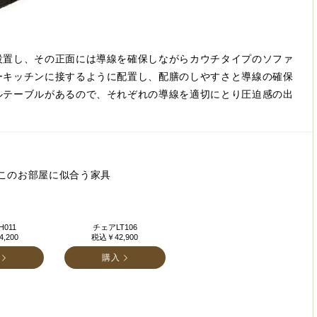
設置し、その正面には導線を確保しながらカウチタイプのソファ
ーキッチンに接するように配置し、配膳のしやすさと導線の確保
ルテーブルがあるので、それぞれの導線を適切にとり圧迫感の出
このお部屋に似合う家具
011
チェアLT106
,200
税込￥42,900
購入