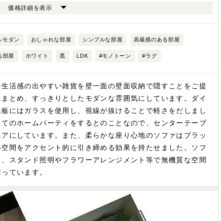
価格詳細を表示
ルモダン
おしゃれな部屋
シンプルな部屋
高級感のある部屋
る部屋
ホワイト
黒
LDK
#モノトーン
#ラグ
、生活感の出やすい雑貨を壁一面の壁面収納で隠すことをご提
にまとめ、すっきりとしたモダンな雰囲気にしています。ダイ
天板にはガラスを使用し、視線が抜けることで軽さをだしまし
してのホームパーティをするとのことなので、センターテーブ
エアにしています。また、柔らかな座り心地のソファはブラッ
い空間をアクセント的に引き締める効果を持たせました。ソフ
し、スタンド照明やフラワーアレンジメント等で無機質な空間
作っています。