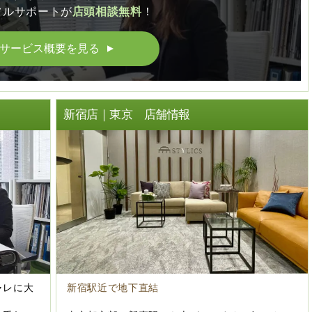
フルサポートが
店頭相談無料
！
サービス概要を見る
▲
ト
新宿店｜東京 店舗情報
ャレに大
新宿駅近で地下直結