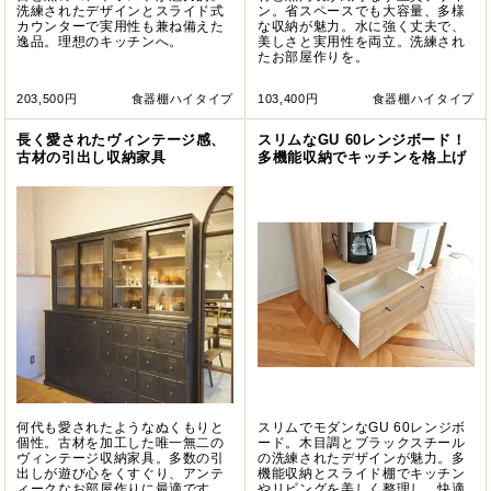
洗練されたデザインとスライド式
ン。省スペースでも大容量、多様
カウンターで実用性も兼ね備えた
な収納が魅力。水に強く丈夫で、
逸品。理想のキッチンへ。
美しさと実用性を両立。洗練され
たお部屋作りを。
203,500円
食器棚ハイタイプ
103,400円
食器棚ハイタイプ
長く愛されたヴィンテージ感、
スリムなGU 60レンジボード！
古材の引出し収納家具
多機能収納でキッチンを格上げ
何代も愛されたようなぬくもりと
スリムでモダンなGU 60レンジボ
個性。古材を加工した唯一無二の
ード。木目調とブラックスチール
ヴィンテージ収納家具。多数の引
の洗練されたデザインが魅力。多
出しが遊び心をくすぐり、アンテ
機能収納とスライド棚でキッチン
ィークなお部屋作りに最適です。
やリビングを美しく整理し、快適