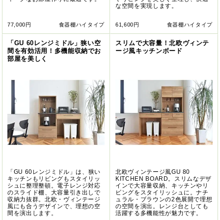
な空間を実現します。
77,000円
食器棚ハイタイプ
61,600円
食器棚ハイタイプ
「GU 60レンジミドル」狭い空
スリムで大容量！北欧ヴィンテ
間を有効活用！多機能収納でお
ージ風キッチンボード
部屋を美しく
「GU 60レンジミドル」は、狭い
北欧ヴィンテージ風GU 80
キッチンもリビングもスタイリッ
KITCHEN BOARD。スリムなデザ
シュに整理整頓。電子レンジ対応
インで大容量収納、キッチンやリ
のスライド棚、大容量引き出しで
ビングをスタイリッシュに。ナチ
収納力抜群。北欧・ヴィンテージ
ュラル・ブラウンの2色展開で理想
風にも合うデザインで、理想の空
の空間を演出。レンジ台としても
間を演出します。
活躍する多機能性が魅力です。