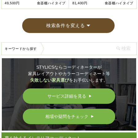
49,500円
食器棚ハイタイプ
81,400円
食器棚ハイタイプ
検索条件を変える
キーワードから探す
STYLICSならコーディネーターが
家具レイアウトやカラーコーディネート等
失敗しない家具選び
をお手伝いします。
サービス詳細を見る
▲
相場や疑問をチェック
▲