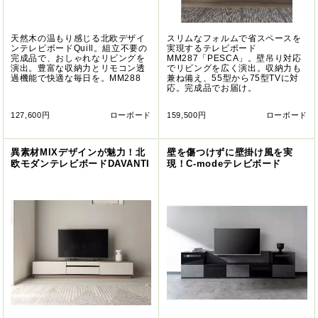
天然木の温もり感じる北欧デザイ
スリムなフォルムで省スペースを
ンテレビボードQuill。組立不要の
実現するテレビボード
完成品で、おしゃれなリビングを
MM287「PESCA」。壁吊り対応
演出。豊富な収納力とリモコン透
でリビングを広く演出。収納力も
過機能で快適な毎日を。MM288
兼ね備え、55型から75型TVに対
応。完成品でお届け。
127,600円
ローボード
159,500円
ローボード
異素材MIXデザインが魅力！北
壁を傷つけずに壁掛け風を実
欧モダンテレビボードDAVANTI
現！C-modeテレビボード