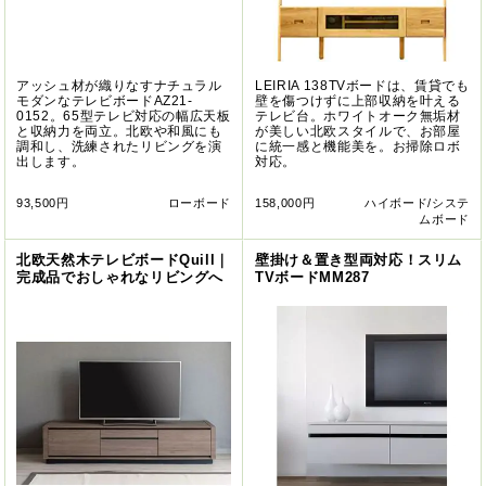
アッシュ材が織りなすナチュラル
LEIRIA 138TVボードは、賃貸でも
モダンなテレビボードAZ21-
壁を傷つけずに上部収納を叶える
0152。65型テレビ対応の幅広天板
テレビ台。ホワイトオーク無垢材
と収納力を両立。北欧や和風にも
が美しい北欧スタイルで、お部屋
調和し、洗練されたリビングを演
に統一感と機能美を。お掃除ロボ
出します。
対応。
93,500円
ローボード
158,000円
ハイボード/システ
ムボード
北欧天然木テレビボードQuill｜
壁掛け＆置き型両対応！スリム
完成品でおしゃれなリビングへ
TVボードMM287