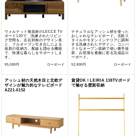
ウォルナット無垢材のLECCE TV
ナチュラルなアッシュ材を使った
ボード120で、洗練されたリビン
おしゃれなテレビボード。北欧ス
グ空間を。左右対称のデザイン美
タイルやモダンインテリアに調和
と、フルオープン引き出しによる
する洗練されたデザイン。コンパ
抜群の収納力。配線も隠せる機能
クトなオープン収納で使い勝手抜
で、快適な暮らしをサポートしま
群。お部屋を素敵に彩る完成品ロ
す。
ーボード。
95,000円
ローボード
52,800円
ローボード
アッシュ材の天然木目と北欧デ
賃貸OK！LEIRIA 138TVボード
ザインが魅力的なテレビボード
で魅せる壁面収納
AZ21-0152