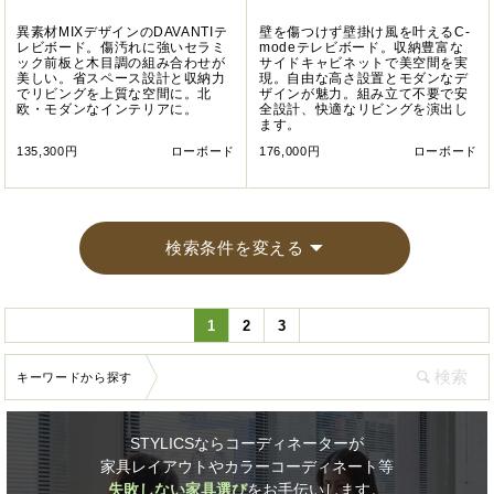
異素材MIXデザインのDAVANTIテ
壁を傷つけず壁掛け風を叶えるC-
レビボード。傷汚れに強いセラミ
modeテレビボード。収納豊富な
ック前板と木目調の組み合わせが
サイドキャビネットで美空間を実
美しい。省スペース設計と収納力
現。自由な高さ設置とモダンなデ
でリビングを上質な空間に。北
ザインが魅力。組み立て不要で安
欧・モダンなインテリアに。
全設計、快適なリビングを演出し
ます。
135,300円
ローボード
176,000円
ローボード
検索条件を変える
1
2
3
キーワードから探す
STYLICSならコーディネーターが
家具レイアウトやカラーコーディネート等
失敗しない家具選び
をお手伝いします。