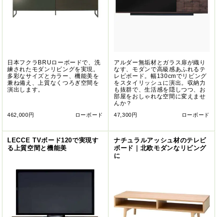
日本フクラBRUローボードで、洗
アルダー無垢材とガラス扉が織り
練されたモダンリビングを実現。
なす、モダンで高級感あふれるテ
多彩なサイズとカラー、機能美を
レビボード。幅130cmでリビング
兼ね備え、上質なくつろぎ空間を
をスタイリッシュに演出。収納力
演出します。
も抜群で、生活感を隠しつつ、お
部屋をおしゃれな空間に変えませ
んか？
462,000円
ローボード
47,300円
ローボード
LECCE TVボード120で実現す
ナチュラルアッシュ材のテレビ
る上質空間と機能美
ボード｜北欧モダンなリビング
に