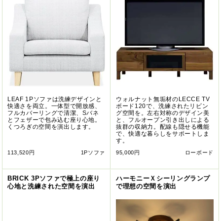
LEAF 1Pソファは洗練デザインと
ウォルナット無垢材のLECCE TV
快適さを両立。一体型で開放感、
ボード120で、洗練されたリビン
フルカバーリングで清潔、Sバネ
グ空間を。左右対称のデザイン美
とフェザーで包み込む座り心地。
と、フルオープン引き出しによる
くつろぎの空間を演出します。
抜群の収納力。配線も隠せる機能
で、快適な暮らしをサポートしま
す。
113,520円
1Pソファ
95,000円
ローボード
BRICK 3Pソファで極上の座り
ハーモニーＸシーリングランプ
心地と洗練された空間を演出
で理想の空間を演出