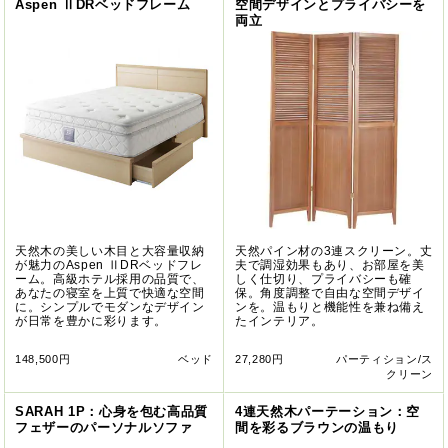
Aspen ⅡDRベッドフレーム
空間デザインとプライバシーを
両立
天然木の美しい木目と大容量収納
天然パイン材の3連スクリーン。丈
が魅力のAspen ⅡDRベッドフレ
夫で調湿効果もあり、お部屋を美
ーム。高級ホテル採用の品質で、
しく仕切り、プライバシーも確
あなたの寝室を上質で快適な空間
保。角度調整で自由な空間デザイ
に。シンプルでモダンなデザイン
ンを。温もりと機能性を兼ね備え
が日常を豊かに彩ります。
たインテリア。
148,500円
ベッド
27,280円
パーティション/ス
クリーン
SARAH 1P：心身を包む高品質
4連天然木パーテーション：空
フェザーのパーソナルソファ
間を彩るブラウンの温もり