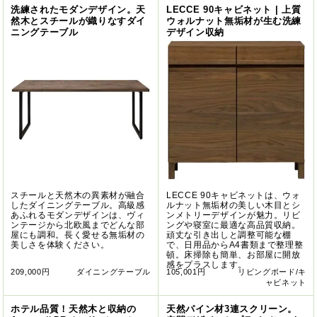
洗練されたモダンデザイン。天
LECCE 90キャビネット | 上質
然木とスチールが織りなすダイ
ウォルナット無垢材が生む洗練
ニングテーブル
デザイン収納
スチールと天然木の異素材が融合
LECCE 90キャビネットは、ウォ
したダイニングテーブル。高級感
ルナット無垢材の美しい木目とシ
あふれるモダンデザインは、ヴィ
ンメトリーデザインが魅力。リビ
ンテージから北欧風までどんな部
ングや寝室に最適な高品質収納。
屋にも調和。長く愛せる無垢材の
頑丈な引き出しと調整可能な棚
美しさを体験ください。
で、日用品からA4書類まで整理整
頓。床掃除も簡単、お部屋に開放
感をプラスします。
209,000円
ダイニングテーブル
105,001円
リビングボード/キ
ャビネット
ホテル品質！天然木と収納の
天然パイン材3連スクリーン。