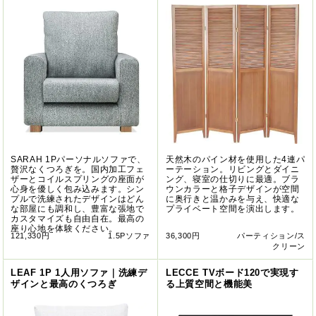
SARAH 1Pパーソナルソファで、
天然木のパイン材を使用した4連パ
贅沢なくつろぎを。国内加工フェ
ーテーション。リビングとダイニ
ザーとコイルスプリングの座面が
ング、寝室の仕切りに最適。ブラ
心身を優しく包み込みます。シン
ウンカラーと格子デザインが空間
プルで洗練されたデザインはどん
に奥行きと温かみを与え、快適な
な部屋にも調和し、豊富な張地で
プライベート空間を演出します。
カスタマイズも自由自在。最高の
座り心地を体験ください。
121,330円
1.5Pソファ
36,300円
パーティション/ス
クリーン
LEAF 1P 1人用ソファ｜洗練デ
LECCE TVボード120で実現す
ザインと最高のくつろぎ
る上質空間と機能美