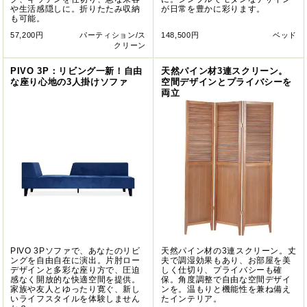
や生活感隠しに。折りたたみ収納
が日常を豊かに彩ります。
も可能。
57,200円
パーティション/ス
148,500円
ベッド
クリーン
PIVO 3P：リビング一新！自由
天然パイン材3連スクリーン。
な座り心地の3人掛けソファ
空間デザインとプライバシーを
両立
PIVO 3Pソファで、あなたのリビ
天然パイン材の3連スクリーン。丈
ングを自由自在に演出。片肘ロー
夫で調湿効果もあり、お部屋を美
デザインと多彩な座り方で、圧迫
しく仕切り、プライバシーも確
感なく開放的な快適空間を提供。
保。角度調整で自由な空間デザイ
家族や友人とゆったり寛ぐ、新し
ンを。温もりと機能性を兼ね備え
いライフスタイルを体験しません
たインテリア。