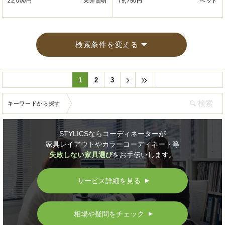
22,000円
天井照明
79,750円
ベッド
検索条件を変える
1
2
3
キーワードから探す
STYLICSならコーディネーターが
家具レイアウトやカラーコーディネート等
失敗しない家具選び
をお手伝いします。
サービス詳細を見る
▲
相場や疑問をチェック
▲