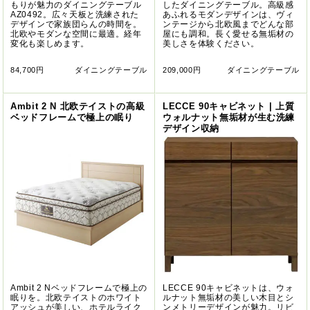
もりが魅力のダイニングテーブル
したダイニングテーブル。高級感
AZ0492。広々天板と洗練された
あふれるモダンデザインは、ヴィ
デザインで家族団らんの時間を。
ンテージから北欧風までどんな部
北欧やモダンな空間に最適。経年
屋にも調和。長く愛せる無垢材の
変化も楽しめます。
美しさを体験ください。
84,700円
ダイニングテーブル
209,000円
ダイニングテーブル
Ambit 2 N 北欧テイストの高級
LECCE 90キャビネット | 上質
ベッドフレームで極上の眠り
ウォルナット無垢材が生む洗練
デザイン収納
Ambit 2 Nベッドフレームで極上の
LECCE 90キャビネットは、ウォ
眠りを。北欧テイストのホワイト
ルナット無垢材の美しい木目とシ
アッシュが美しい、ホテルライク
ンメトリーデザインが魅力。リビ