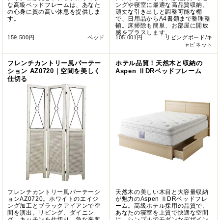
な高級ベッドフレームは、あなた
ングや寝室に最適な高品質収納。
の心身に質の高い休息を提供しま
頑丈な引き出しと調整可能な棚
す。
で、日用品からA4書類まで整理整
頓。床掃除も簡単、お部屋に開放
感をプラスします。
159,500円
ベッド
105,001円
リビングボード/キ
ャビネット
フレンチカントリー風パーテー
ホテル品質！天然木と収納の
ション AZ0720｜空間を美しく
Aspen ⅡDRベッドフレーム
仕切る
フレンチカントリー風パーテーシ
天然木の美しい木目と大容量収納
ョンAZ0720。ホワイトのエイジ
が魅力のAspen ⅡDRベッドフレ
ング加工とブラックアイアンで空
ーム。高級ホテル採用の品質で、
間を演出。リビング、ダイニン
あなたの寝室を上質で快適な空間
グ、キッチンを仕切り、急な来客
に。シンプルでモダンなデザイン