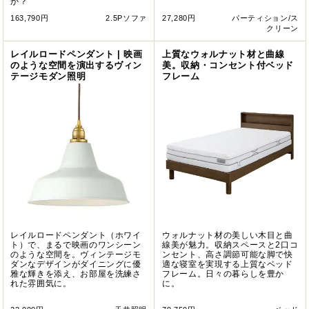
か？
163,790円
2.5Pソファ
27,280円
パーティション/ス
クリーン
レイルロードペンダント | 映画
上質なウォルナット材と曲線
のような空間を演出するヴィン
美。収納・コンセント付ベッド
テージモダン照明
フレーム
レイルロードペンダント（ホワイ
ウォルナット材の美しい木目と曲
ト）で、まるで映画のワンシーン
線美が魅力。収納スペースと2口コ
のような空間を。ヴィンテージモ
ンセント、高さ調節可能な脚で快
ダンなデザインがダイニングに優
適な寝室を実現する上質なベッド
雅な輝きを添え、お部屋を洗練さ
フレーム。日々の暮らしを豊か
れた雰囲気に。
に。