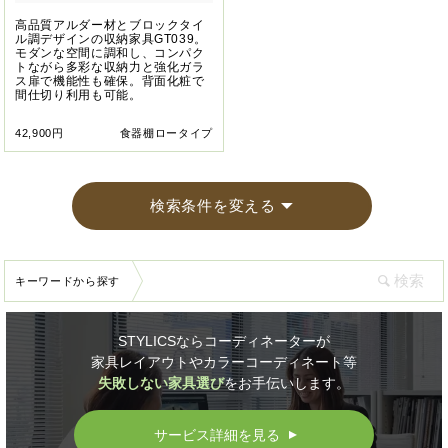
高品質アルダー材とブロックタイ
ル調デザインの収納家具GT039。
モダンな空間に調和し、コンパク
トながら多彩な収納力と強化ガラ
ス扉で機能性も確保。背面化粧で
間仕切り利用も可能。
42,900円
食器棚ロータイプ
検索条件を変える
キーワードから探す
STYLICSならコーディネーターが
家具レイアウトやカラーコーディネート等
失敗しない家具選び
をお手伝いします。
サービス詳細を見る
▲