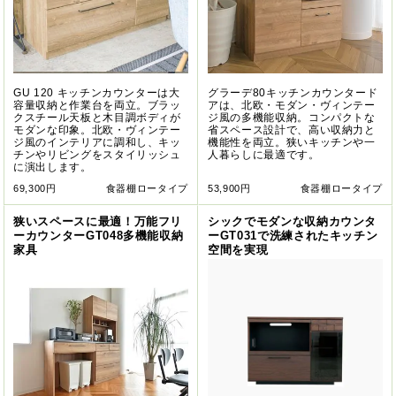
GU 120 キッチンカウンターは大
グラーデ80キッチンカウンタード
容量収納と作業台を両立。ブラッ
アは、北欧・モダン・ヴィンテー
クスチール天板と木目調ボディが
ジ風の多機能収納。コンパクトな
モダンな印象。北欧・ヴィンテー
省スペース設計で、高い収納力と
ジ風のインテリアに調和し、キッ
機能性を両立。狭いキッチンや一
チンやリビングをスタイリッシュ
人暮らしに最適です。
に演出します。
69,300円
食器棚ロータイプ
53,900円
食器棚ロータイプ
狭いスペースに最適！万能フリ
シックでモダンな収納カウンタ
ーカウンターGT048多機能収納
ーGT031で洗練されたキッチン
家具
空間を実現