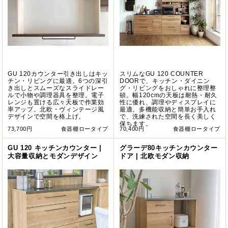
GU 120カウンター引き出しはキッ
スリムなGU 120 COUNTER
チン・リビングに最適。6つの深引
DOORで、キッチン・ダイニン
き出しとスムーズなスライドレー
グ・リビングをおしゃれに整理整
ルで小物や調理器具を整理。電子
頓。幅120cmの天板は耐熱・耐久
レンジも置ける広々天板で作業効
性に優れ、調理やディスプレイに
率アップ。北欧・ヴィンテージ風
最適。多機能収納と簡単お手入れ
デザインで空間を格上げ。
で、洗練された空間を長く美しく
保ちます。
73,700円
食器棚ロータイプ
70,400円
食器棚ロータイプ
GU 120 キッチンカウンター |
グラーデ80キッチンカウンター
大容量収納とモダンデザイン
ドア | 北欧モダン収納