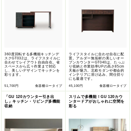
360度回転する多機能キッチンデ
ライフスタイルに合わせ自在に配
スクGT032は、ライフスタイルに
置。アルダー無垢材の美しいオー
合わせてレイアウト自由自在。省
プンカウンターGT040は、たっぷ
スペースから広々作業まで対応
り収納と作業効率UPの高さ85cm
し、美しいデザインでキッチンを
天板が魅力。北欧モダンや都会的
彩ります。
インテリアに溶け込み、間仕切り
にも最適です。
51,700円
食器棚ロータイプ
45,100円
食器棚ロータイプ
「GU 120カウンター引き出
スリムで多機能！GU 120カウ
し」キッチン・リビング多機能
ンタードアがおしゃれに空間を
収納
彩る