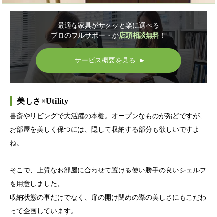
最適な家具がサクッと楽に選べる
プロのフルサポートが
店頭相談無料
！
サービス概要を見る
▲
美しさ×Utility
書斎やリビングで大活躍の本棚。オープンなものが殆どですが、
お部屋を美しく保つには、隠して収納する部分も欲しいですよ
ね。
そこで、上質なお部屋に合わせて置ける使い勝手の良いシェルフ
を用意しました。
収納状態の事だけでなく、扉の開け閉めの際の美しさにもこだわ
って企画しています。