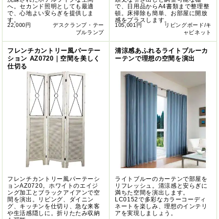
へ。セカンド照明としても最適
で、日用品からA4書類まで整理整
で、心地よい安らぎを提供しま
頓。床掃除も簡単、お部屋に開放
す。
感をプラスします。
22,000円
デスクランプ・テー
105,001円
リビングボード/キ
ブルランプ
ャビネット
フレンチカントリー風パーテー
清涼感あふれるライトブルーカ
ション AZ0720｜空間を美しく
ーテンで理想の空間を演出
仕切る
フレンチカントリー風パーテーシ
ライトブルーのカーテンで部屋を
ョンAZ0720。ホワイトのエイジ
リフレッシュ。清涼感と安らぎに
ング加工とブラックアイアンで空
満ちた空間を演出します。
間を演出。リビング、ダイニン
LC0152で多彩なカラーコーディ
グ、キッチンを仕切り、急な来客
ネートを楽しみ、理想のインテリ
や生活感隠しに。折りたたみ収納
アを実現しましょう。