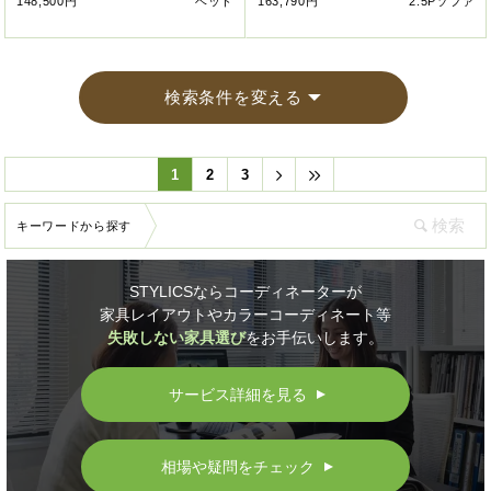
148,500円
ベッド
163,790円
2.5Pソファ
検索条件を変える
1
2
3
キーワードから探す
STYLICSならコーディネーターが
家具レイアウトやカラーコーディネート等
失敗しない家具選び
をお手伝いします。
サービス詳細を見る
▲
相場や疑問をチェック
▲