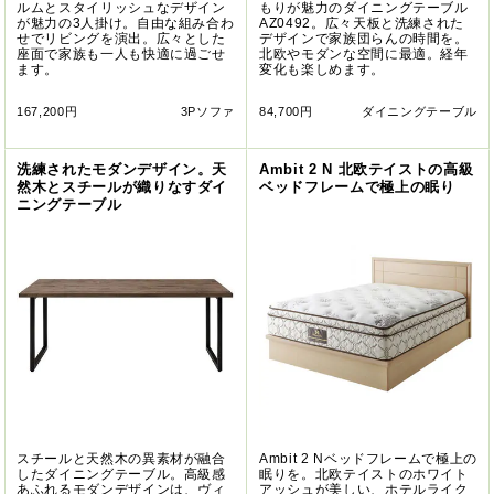
ルムとスタイリッシュなデザイン
もりが魅力のダイニングテーブル
が魅力の3人掛け。自由な組み合わ
AZ0492。広々天板と洗練された
せでリビングを演出。広々とした
デザインで家族団らんの時間を。
座面で家族も一人も快適に過ごせ
北欧やモダンな空間に最適。経年
ます。
変化も楽しめます。
167,200円
3Pソファ
84,700円
ダイニングテーブル
洗練されたモダンデザイン。天
Ambit 2 N 北欧テイストの高級
然木とスチールが織りなすダイ
ベッドフレームで極上の眠り
ニングテーブル
スチールと天然木の異素材が融合
Ambit 2 Nベッドフレームで極上の
したダイニングテーブル。高級感
眠りを。北欧テイストのホワイト
あふれるモダンデザインは、ヴィ
アッシュが美しい、ホテルライク