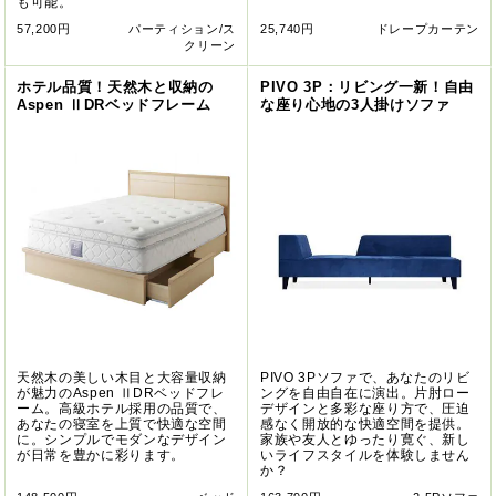
も可能。
57,200円
パーティション/ス
25,740円
ドレープカーテン
クリーン
ホテル品質！天然木と収納の
PIVO 3P：リビング一新！自由
Aspen ⅡDRベッドフレーム
な座り心地の3人掛けソファ
天然木の美しい木目と大容量収納
PIVO 3Pソファで、あなたのリビ
が魅力のAspen ⅡDRベッドフレ
ングを自由自在に演出。片肘ロー
ーム。高級ホテル採用の品質で、
デザインと多彩な座り方で、圧迫
あなたの寝室を上質で快適な空間
感なく開放的な快適空間を提供。
に。シンプルでモダンなデザイン
家族や友人とゆったり寛ぐ、新し
が日常を豊かに彩ります。
いライフスタイルを体験しません
か？