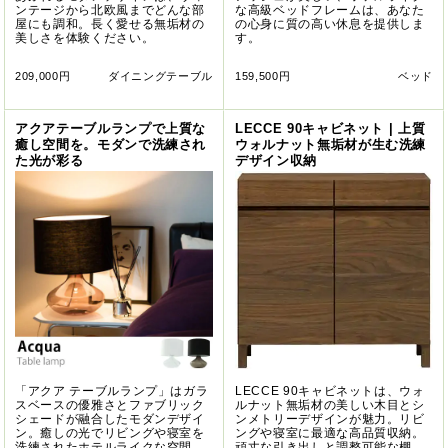
ンテージから北欧風までどんな部
な高級ベッドフレームは、あなた
屋にも調和。長く愛せる無垢材の
の心身に質の高い休息を提供しま
美しさを体験ください。
す。
209,000円
ダイニングテーブル
159,500円
ベッド
アクアテーブルランプで上質な
LECCE 90キャビネット | 上質
癒し空間を。モダンで洗練され
ウォルナット無垢材が生む洗練
た光が彩る
デザイン収納
「アクア テーブルランプ」はガラ
LECCE 90キャビネットは、ウォ
スベースの優雅さとファブリック
ルナット無垢材の美しい木目とシ
シェードが融合したモダンデザイ
ンメトリーデザインが魅力。リビ
ン。癒しの光でリビングや寝室を
ングや寝室に最適な高品質収納。
洗練されたホテルライクな空間
頑丈な引き出しと調整可能な棚