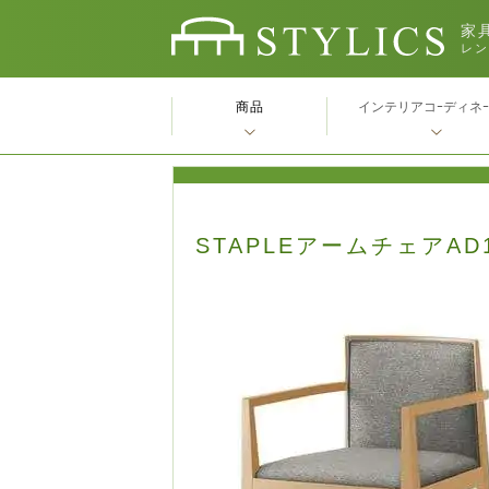
家具
レン
商品
インテリアコｰディネ
STAPLEアームチェアA