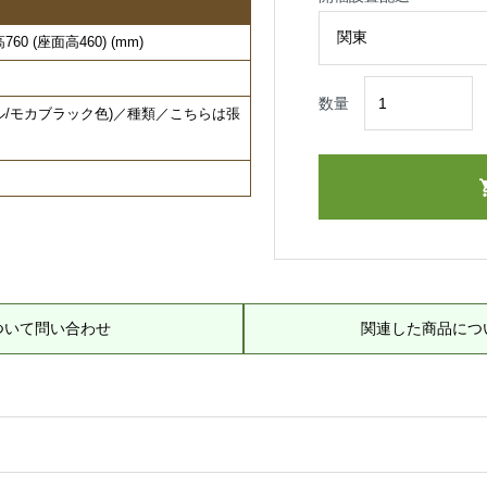
0 (座面高460) (mm)
数量
ル/モカブラック色)／種類／こちらは張
。
ついて問い合わせ
関連した商品につ