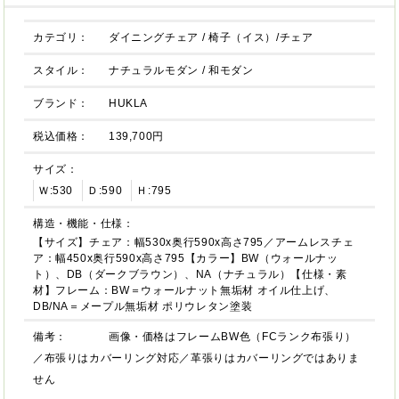
カテゴリ：
ダイニングチェア
/
椅子（イス）/チェア
スタイル：
ナチュラルモダン
/
和モダン
ブランド：
HUKLA
税込価格：
139,700円
サイズ：
Ｗ:530
Ｄ:590
Ｈ:795
構造・機能・仕様：
【サイズ】チェア：幅530x奥行590x高さ795／アームレスチェ
ア：幅450x奥行590x高さ795【カラー】BW（ウォールナッ
ト）、DB（ダークブラウン）、NA（ナチュラル）【仕様・素
材】フレーム：BW＝ウォールナット無垢材 オイル仕上げ、
DB/NA＝メープル無垢材 ポリウレタン塗装
備考：
画像・価格はフレームBW色（FCランク布張り）
／布張りはカバーリング対応／革張りはカバーリングではありま
せん