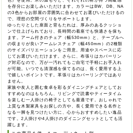
色）を使用。木の温もりと、それぞれの材が持つ高級感
を存分にお楽しみいただけます。カラーはBW、DB、NA
の3色からお部屋の雰囲気に合わせてお選びいただけるの
で、理想の空間づくりをサポートします。
ゆったりとした座面と背もたれは、厚みのあるクッショ
ンで仕上げられており、長時間の着座でも快適さを保ち
ます。アーム付きのチェア（幅530mm）と、テーブルへ
の収まりが良いアームレスチェア（幅450mm）の2種類
のサイズバリエーションをご用意。用途やスペースに応
じてお選びいただけます。さらに、布張りはカバーリン
グ対応なので、万が一汚れてもご自宅で手軽にお手入れ
が可能。いつでも清潔感を保てるのは、長く愛用する上
で嬉しいポイントです。革張りはカバーリングではあり
ません。
家族や友人と囲む食卓を彩るダイニングチェアとしてお
すすめなのはもちろん、リビングで読書やティータイム
を楽しむ一人掛けの椅子としても最適です。おしゃれで
上質な木製家具をお探しの方や、長く愛用できる名作と
なる一脚を見つけたい方に、心からおすすめしたい逸品
です。2人掛けや4人掛けのダイニングセットとしても活
躍します。