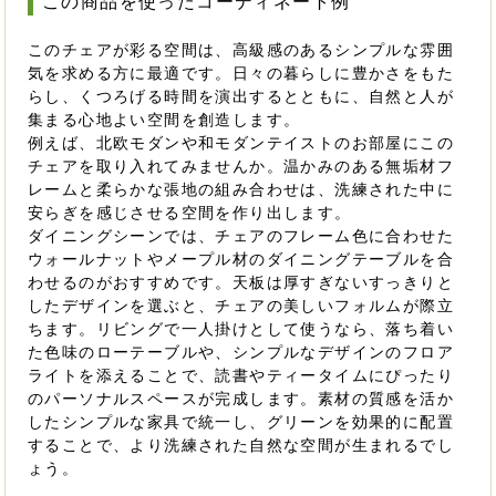
この商品を使ったコーディネート例
このチェアが彩る空間は、高級感のあるシンプルな雰囲
気を求める方に最適です。日々の暮らしに豊かさをもた
らし、くつろげる時間を演出するとともに、自然と人が
集まる心地よい空間を創造します。
例えば、北欧モダンや和モダンテイストのお部屋にこの
チェアを取り入れてみませんか。温かみのある無垢材フ
レームと柔らかな張地の組み合わせは、洗練された中に
安らぎを感じさせる空間を作り出します。
ダイニングシーンでは、チェアのフレーム色に合わせた
ウォールナットやメープル材のダイニングテーブルを合
わせるのがおすすめです。天板は厚すぎないすっきりと
したデザインを選ぶと、チェアの美しいフォルムが際立
ちます。リビングで一人掛けとして使うなら、落ち着い
た色味のローテーブルや、シンプルなデザインのフロア
ライトを添えることで、読書やティータイムにぴったり
のパーソナルスペースが完成します。素材の質感を活か
したシンプルな家具で統一し、グリーンを効果的に配置
することで、より洗練された自然な空間が生まれるでし
ょう。