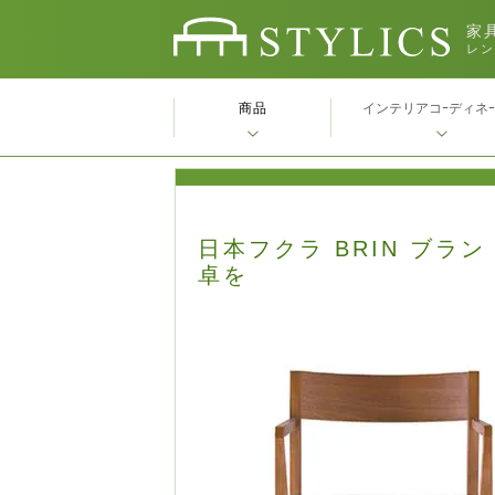
家具
レン
商品
インテリアコｰディネ
日本フクラ BRIN ブラ
卓を