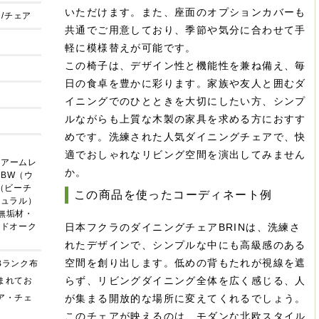
いただけます。また、座面のオプションカバーも
/チェア
共通でご用意しており、季節や気分に合わせて手
軽に模様替えが可能です。
この椅子は、デザイン性と機能性を兼ね備え、毎
日の食卓を豊かに彩ります。家族や友人と囲むダ
イニングでのひとときを大切にしたい方、シンプ
ルながらも上質な木製の家具を求める方におすす
めです。洗練された人気ダイニングチェアで、快
適でおしゃれなリビング空間を演出してみません
／アームレ
か。
】BW（ウ
（ビーチ
この商品を使ったコーディネート例
チュラル）
チ無垢材・
ッドオーク
日本フクラのダイニングチェアBRINは、洗練さ
れたデザインで、シンプルな中にも高級感のある
空間を創り出します。低めの背もたれが視線を遮
Bランク布
らず、リビングダイニング全体を広く感じる、人
まれてお
ア・チェ
が集まる開放的な場所に変えてくれるでしょう。
このチェアが映えるのは、モダンな北欧スタイル