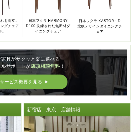
ゃれを両立。
日本フクラ HARMONY
日本フクラ KASTOR・D
キングチェア
D100 洗練された無垢材ダ
北欧デザインダイニングチ
0C
イニングチェア
ェア
な家具がサクッと楽に選べる
フルサポートが
店頭相談無料
！
サービス概要を見る
▲
ト
新宿店｜東京 店舗情報