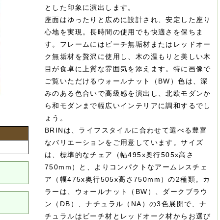
とした印象に演出します。
座面はゆったりと広めに設計され、安定した座り
心地を実現。長時間の使用でも快適さを保ちま
す。フレームにはビーチ無垢材またはレッドオー
ク無垢材を贅沢に使用し、木の温もりと美しい木
目が食卓に上質な雰囲気を添えます。特に画像で
ご覧いただけるウォールナット（BW）色は、深
みのある色合いで高級感を演出し、北欧モダンか
ら和モダンまで幅広いインテリアに調和するでし
ょう。
BRINは、ライフスタイルに合わせて選べる豊富
なバリエーションをご用意しています。サイズ
は、標準的なチェア（幅495x奥行505x高さ
750mm）と、よりコンパクトなアームレスチェ
ア（幅475x奥行505x高さ750mm）の2種類。カ
ラーは、ウォールナット（BW）、ダークブラウ
ン（DB）、ナチュラル（NA）の3色展開で、ナ
チュラルはビーチ材とレッドオーク材からお選び