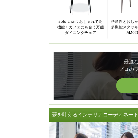
solo chair: おしゃれで高
快適性とおし
機能！カフェにも合う万能
多機能スタッ
ダイニングチェア
AM02
最適
プロの
夢を叶えるインテリアコーディネー