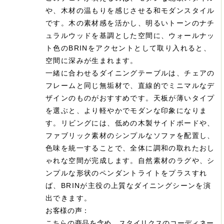
や、木材の温もりを感じさせる和モダンスタイル
です。木の素材感を活かし、明るいトーンのナチ
ュラルウッドを基調とした空間に、ウォールナッ
ト色のBRINをアクセントとして取り入れると、
空間に深みが生まれます。
一緒に合わせるダイニングテーブルは、チェアの
フレームと同じ無垢材で、直線的でミニマルなデ
ザインのものがおすすめです。天板が薄いタイプ
を選ぶと、より軽やかでモダンな印象になりま
す。リビングには、低めの木製サイドボードや、
ファブリック素材のシンプルなソファを配置し、
色味を統一することで、全体に調和の取れたおし
ゃれな空間が完成します。自然素材のラグや、シ
ンプルな形状のペンダントライトをプラスすれ
ば、BRINが主役の上質なダイニングシーンを演
出できます。
お客様の声：
こちらの商品を含め、スタイリクスのコーディネー