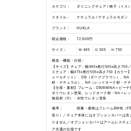
カテゴリ：
ダイニングチェア
/
椅子（イス）
スタイル：
ナチュラル
/
ナチュラルモダン
ブランド：
HUKLA
税込価格：
72,600円
サイズ：
Ｗ:495
Ｄ:505
Ｈ:750
構造・機能・仕様：
【サイズ】チェア：幅495x奥行505x高さ750
スチェア：幅475x奥行505x高さ750【カラー
ォールナット）、DB（ダークブラウン）、NA
材・ナチュラル）、NA（レッドオーク材・ナ
【仕様・素材】フレーム：DB/BW/NA＝ビー
ポリウレタン塗装、レッドオーク材・NA＝レ
無垢材（O）・水性ウレタン塗装
備考：
画像・価格はフレームBW色（F
張り）／チェア本体にはオプションカバーは含
りません／オプションカバーはアームレスチェ
ア共通の仕様です