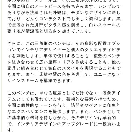
ポルポのロースツールは、その三角形の形状によって、
空間に独自のアートピースを持ち込みます。シンプルで
ありながら洗練された外観は、モダンなデザインに適し
ており、どんなコンテクストでも美しく調和します。黒
で塗装された脚部がクラス感を演出し、白いスツールの
張り地が清潔感と明るさを加えています。
さらに、この三角形のベンチは、その多彩な配置オプシ
ョンでインテリアデザイナーと個人のクリエイティビテ
ィを刺激します。単体で使用することも、複数のベンチ
を組み合わせて広い座席エリアを作成することも、他の
家具と組み合わせて独自のスタイルを実現することもで
きます。また、床材や壁の色を考慮して、ユニークなデ
ザインスキームを構築できます。
このベンチは、単なる座席としてだけでなく、装飾アイ
テムとしても優れています。芸術的な要素を持つため、
空間に個性的なトーンを与え、訪問者やゲストに印象的
なエクスペリエンスを提供します。また、ベンチとして
の基本的な機能を持ちながら、そのデザインは革新的
で、インテリアデザインのアップグレードに一役買いま
す。