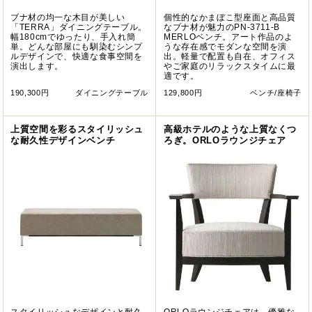
ブナ材の均一な木目が美しい
個性的なかまぼこ型座面と高品質
「TERRA」ダイニングテーブル。
なブナ材が魅力のPN-3711-B
幅180cmでゆったり、手入れ簡
MERLOベンチ。アート作品のよ
単。どんな部屋にも馴染むシンプ
うな存在感でモダンな空間を演
ルデザインで、快適な食事空間を
出。軽量で配置も自在、オフィス
演出します。
やご家庭のリラックスタイムに最
適です。
190,300円
ダイニングテーブル
129,800円
ベンチ/座椅子
上質空間を彩るスタイリッシュ
高級ホテルのような上質なくつ
な耐久性デザインベンチ
ろぎ。ORLOラウンジチェア