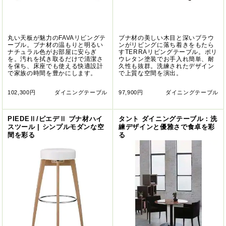
丸い天板が魅力のFAVAリビングテ
ブナ材の美しい木目と深いブラウ
ーブル。ブナ材の温もりと明るい
ンがリビングに落ち着きをもたら
ナチュラル色がお部屋に安らぎ
すTERRAリビングテーブル。ポリ
を。汚れを拭き取るだけで清潔さ
ウレタン塗装でお手入れ簡単、耐
を保ち、床座でも使える快適設計
久性も抜群。洗練されたデザイン
で家族の時間を豊かにします。
で上質な空間を演出。
102,300円
ダイニングテーブル
97,900円
ダイニングテーブル
PIEDEⅡ/ピエデⅡ ブナ材ハイ
タント ダイニングテーブル：洗
スツール | シンプルモダンな空
練デザインと優雅さで食卓を彩
間を彩る
る