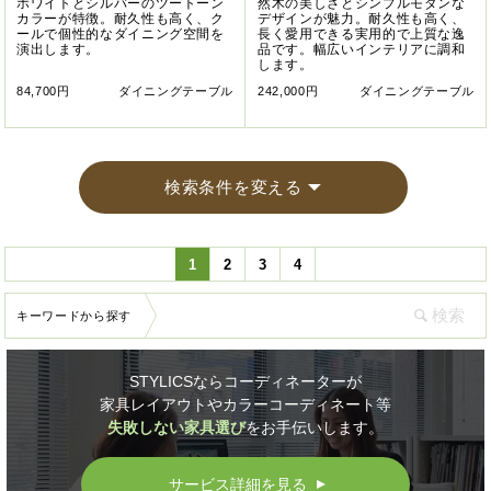
ホワイトとシルバーのツートーン
然木の美しさとシンプルモダンな
カラーが特徴。耐久性も高く、ク
デザインが魅力。耐久性も高く、
ールで個性的なダイニング空間を
長く愛用できる実用的で上質な逸
演出します。
品です。幅広いインテリアに調和
します。
84,700円
ダイニングテーブル
242,000円
ダイニングテーブル
検索条件を変える
1
2
3
4
キーワードから探す
STYLICSならコーディネーターが
家具レイアウトやカラーコーディネート等
失敗しない家具選び
をお手伝いします。
サービス詳細を見る
▲