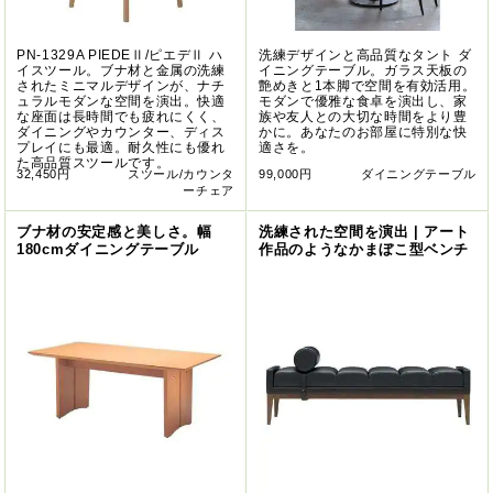
PN-1329A PIEDEⅡ/ピエデⅡ ハ
洗練デザインと高品質なタント ダ
イスツール。ブナ材と金属の洗練
イニングテーブル。ガラス天板の
されたミニマルデザインが、ナチ
艶めきと1本脚で空間を有効活用。
ュラルモダンな空間を演出。快適
モダンで優雅な食卓を演出し、家
な座面は長時間でも疲れにくく、
族や友人との大切な時間をより豊
ダイニングやカウンター、ディス
かに。あなたのお部屋に特別な快
プレイにも最適。耐久性にも優れ
適さを。
た高品質スツールです。
32,450円
スツール/カウンタ
99,000円
ダイニングテーブル
ーチェア
ブナ材の安定感と美しさ。幅
洗練された空間を演出 | アート
180cmダイニングテーブル
作品のようなかまぼこ型ベンチ