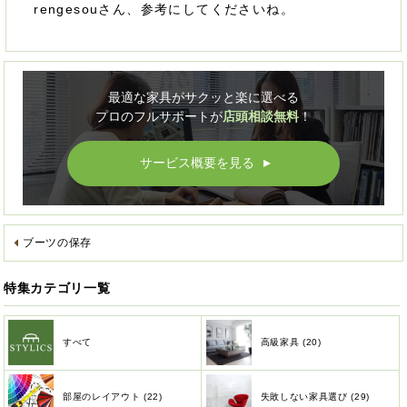
rengesouさん、参考にしてくださいね。
最適な家具がサクッと楽に選べる
プロのフルサポートが
店頭相談無料
！
サービス概要を見る
▲
ブーツの保存
特集カテゴリ一覧
すべて
高級家具 (20)
部屋のレイアウト (22)
失敗しない家具選び (29)