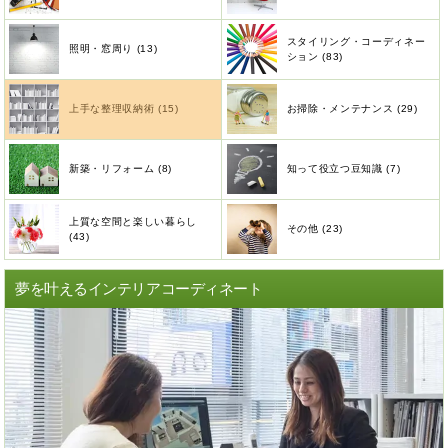
スタイリング・コーディネー
照明・窓周り (13)
ション (83)
上手な整理収納術 (15)
お掃除・メンテナンス (29)
新築・リフォーム (8)
知って役立つ豆知識 (7)
上質な空間と楽しい暮らし
その他 (23)
(43)
夢を叶えるインテリアコーディネート