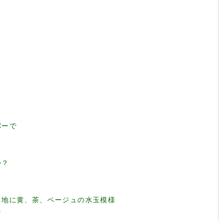
バーで
か？
ュ地に黄、茶、ベージュの水玉模様
な