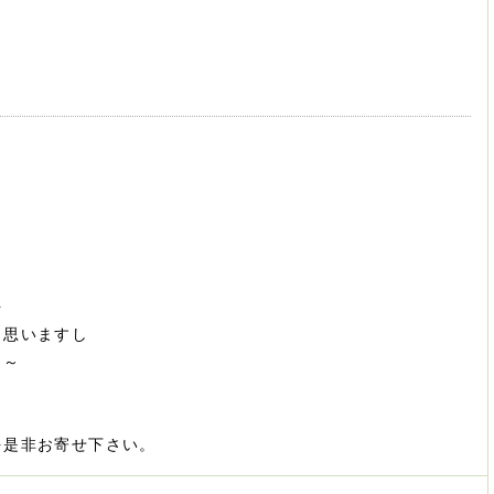
？
)
を
と思いますし
よ～
を是非お寄せ下さい。