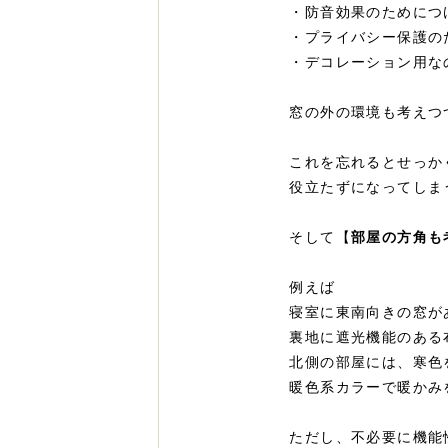
・防音効果のためにつ
・プライバシー保護の
・デコレーション用な
窓の外の環境も考えつ
これを忘れるとせっか
役立たずになってしま
そして【
部屋の方角も
例えば
寝室に東南向きの窓が
裏地に遮光機能のある
北側の部屋には、寒色
暖色系カラーで暖かみ
ただし、不必要に機能