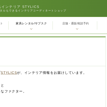
インテリア STYLICS
タルもできるインテリアコーディネートショップ
家具レンタル/サブスク
ｰト
店舗・通販/相談予約
プ
STYLICS
が、インテリア情報をお届けしています。
こと
きなファクター。