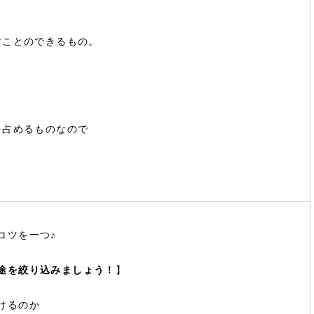
すことのできるもの。
。
を占めるものなので
？
コツを一つ♪
途を絞り込みましょう！
】
けるのか