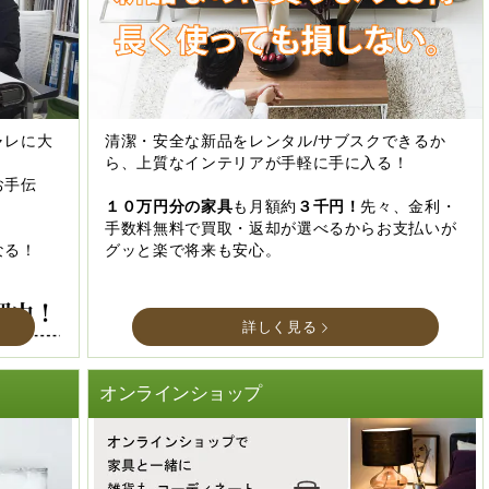
ャレに大
清潔・安全な新品をレンタル/サブスクできるか
ら、上質なインテリアが手軽に手に入る！
お手伝
１０万円分の家具
も月額約
３千円！
先々、金利・
手数料無料で買取・返却が選べるからお支払いが
なる！
グッと楽で将来も安心。
詳しく見る
オンラインショップ