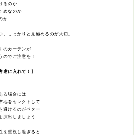
けるのか
ためなのか
のか
つ、しっかりと見極めるのが大切。
くのカーテンが
うのでご注意を！
考慮に入れて！
】
ある場合には
布地をセレクトして
を避けるのがベター
を演出しましょう
性を重視し過ぎると