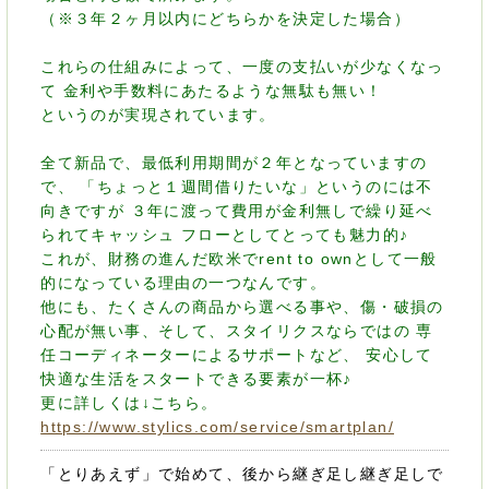
（※３年２ヶ月以内にどちらかを決定した場合）
これらの仕組みによって、一度の支払いが少なくなっ
て 金利や手数料にあたるような無駄も無い！
というのが実現されています。
全て新品で、最低利用期間が２年となっていますの
で、 「ちょっと１週間借りたいな」というのには不
向きですが ３年に渡って費用が金利無しで繰り延べ
られてキャッシュ フローとしてとっても魅力的♪
これが、財務の進んだ欧米でrent to ownとして一般
的になっている理由の一つなんです。
他にも、たくさんの商品から選べる事や、傷・破損の
心配が無い事、そして、スタイリクスならではの 専
任コーディネーターによるサポートなど、 安心して
快適な生活をスタートできる要素が一杯♪
更に詳しくは↓こちら。
https://www.stylics.com/service/smartplan/
「とりあえず」で始めて、後から継ぎ足し継ぎ足しで