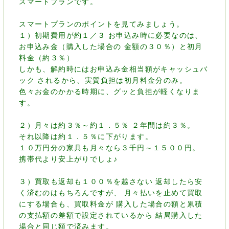
スマートプランです。
スマートプランのポイントを見てみましょう。
１）初期費用が約１／３ お申込み時に必要なのは、
お申込み金（購入した場合の 金額の３０％）と初月
料金（約３％）
しかも、解約時にはお申込み金相当額がキャッシュバ
ック されるから、実質負担は初月料金分のみ。
色々お金のかかる時期に、グッと負担が軽くなりま
す。
２）月々は約３％～約１．５％ ２年間は約３％。
それ以降は約１．５％に下がります。
１０万円分の家具も月々なら３千円～１５００円。
携帯代より安上がりでしょ♪
３）買取も返却も１００％を越さない 返却したら安
く済むのはもちろんですが、 月々払いを止めて買取
にする場合も、買取料金が 購入した場合の額と累積
の支払額の差額で設定されているから 結局購入した
場合と同じ額で済みます。