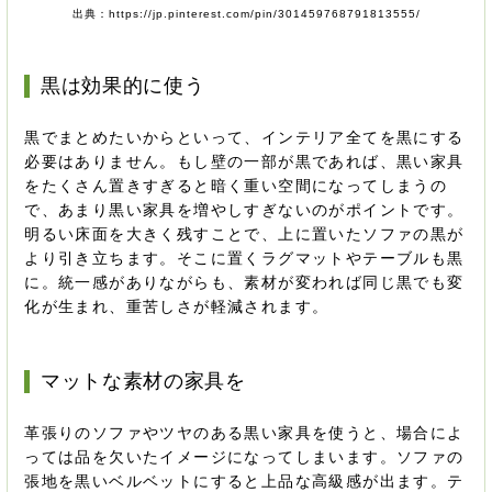
出典：https://jp.pinterest.com/pin/301459768791813555/
黒は効果的に使う
黒でまとめたいからといって、インテリア全てを黒にする
必要はありません。もし壁の一部が黒であれば、黒い家具
をたくさん置きすぎると暗く重い空間になってしまうの
で、あまり黒い家具を増やしすぎないのがポイントです。
明るい床面を大きく残すことで、上に置いたソファの黒が
より引き立ちます。そこに置くラグマットやテーブルも黒
に。統一感がありながらも、素材が変われば同じ黒でも変
化が生まれ、重苦しさが軽減されます。
マットな素材の家具を
革張りのソファやツヤのある黒い家具を使うと、場合によ
っては品を欠いたイメージになってしまいます。ソファの
張地を黒いベルベットにすると上品な高級感が出ます。テ