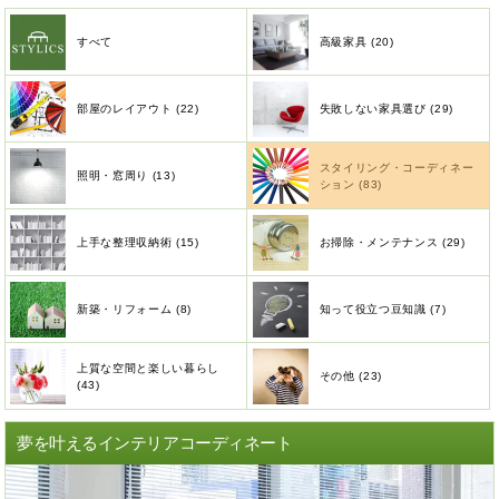
すべて
高級家具 (20)
部屋のレイアウト (22)
失敗しない家具選び (29)
スタイリング・コーディネー
照明・窓周り (13)
ション (83)
上手な整理収納術 (15)
お掃除・メンテナンス (29)
新築・リフォーム (8)
知って役立つ豆知識 (7)
上質な空間と楽しい暮らし
その他 (23)
(43)
夢を叶えるインテリアコーディネート