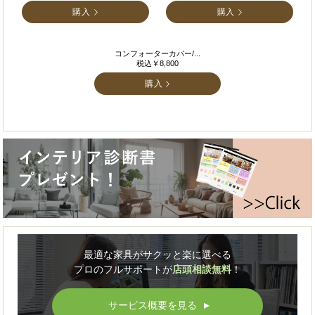
購入
購入
コンフォーターカバー/...
税込￥8,800
購入
最適な家具がサクッと楽に選べる
プロのフルサポートが
店頭相談無料
！
サービス概要を見る
▲