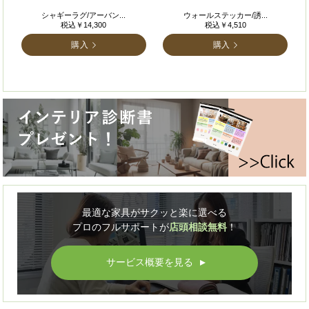
シャギーラグ/アーバン...
ウォールステッカー/誘...
税込￥14,300
税込￥4,510
購入
購入
最適な家具がサクッと楽に選べる
プロのフルサポートが
店頭相談無料
！
サービス概要を見る
▲