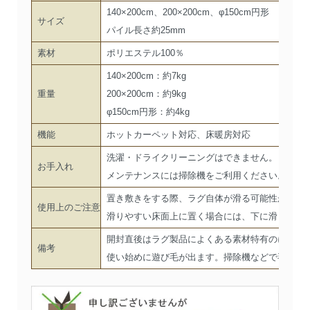
140×200cm、200×200cm、φ150cm円形
サイズ
パイル長さ約25mm
素材
ポリエステル100％
140×200cm：約7kg
重量
200×200cm：約9kg
φ150cm円形：約4kg
機能
ホットカーペット対応、床暖房対応
洗濯・ドライクリーニングはできません。
お手入れ
メンテナンスには掃除機をご利用ください。
置き敷きをする際、ラグ自体が滑る可能性がござ
使用上のご注意
滑りやすい床面上に置く場合には、下に滑り止め
開封直後はラグ製品によくある素材特有のにおい
備考
使い始めに遊び毛が出ます。掃除機などで毛並み