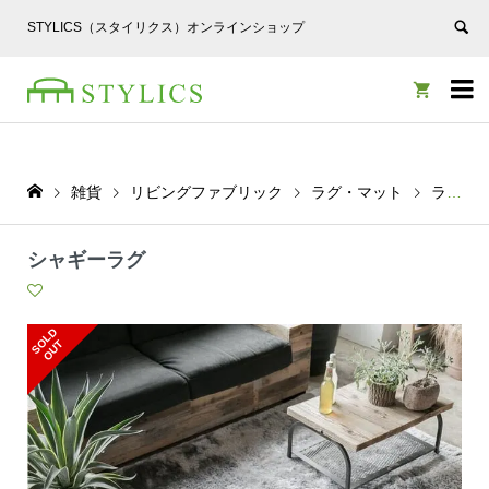
STYLICS（スタイリクス）オンラインショップ


雑貨
リビングファブリック
ラグ・マット
ラグ
シャギーラグ
S
L
D
O
U
O
T