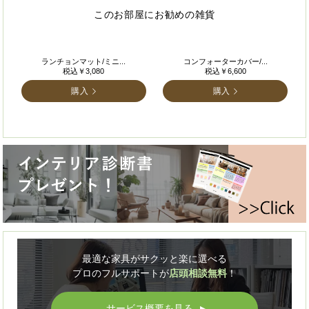
このお部屋にお勧めの雑貨
ランチョンマット/ミニ...
コンフォーターカバー/...
税込￥3,080
税込￥6,600
購入
購入
最適な家具がサクッと楽に選べる
プロのフルサポートが
店頭相談無料
！
サービス概要を見る
▲