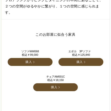
フロアランプがリビングとダイニングの中間にあることで、
２つの空間がゆるやかに繋がり、１つの空間に感じられま
す。
このお部屋に似合う家具
ソファWW068
エポカ 3Pソファ
税込￥99,000
税込￥125,840
購入
購入
チェアAM001C
税込￥18,150
購入