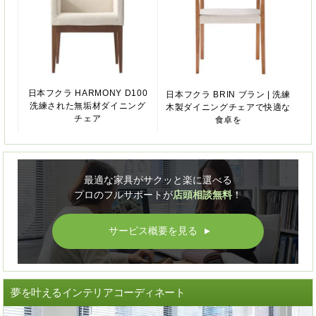
日本フクラ HARMONY D100
日本フクラ BRIN ブラン | 洗練
洗練された無垢材ダイニング
木製ダイニングチェアで快適な
チェア
食卓を
最適な家具がサクッと楽に選べる
プロのフルサポートが
店頭相談無料
！
サービス概要を見る
▲
夢を叶えるインテリアコーディネート