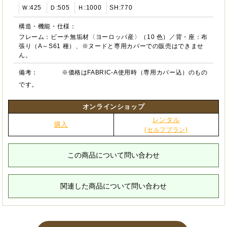
Ｗ:425
Ｄ:505
Ｈ:1000
SH:770
構造・機能・仕様：
フレーム：ビーチ無垢材〈ヨーロッパ産〉（10 色）／背・座：布
張り（A～S61 種）、※ヌードと専用カバーでの販売はできませ
ん。
備考：
※価格はFABRIC-A使用時（専用カバー込）のもの
です。
オンラインショップ
レンタル
購入
(セルフプラン)
この商品について問い合わせ
関連した商品について問い合わせ