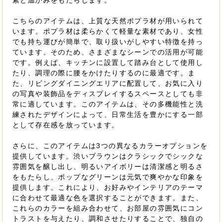
素と温かみをもたらします。
こちらのアイテムは、上質な天然ポプラ材が用いられて
います。ポプラ材は柔らかくて軽量な素材であり、女性
でも持ち運びが簡単で、取り扱いがしやすい特徴を持っ
ています。そのため、さまざまなシーンでの活用が可能
です。例えば、キッチンに設置して踏み台として使用し
たり、調理の際に腰をかけたりするのに最適です。ま
た、リビングダイニングエリアに配置して、お気に入り
の写真や装飾品をディスプレイするスペースとしても非
常に適しています。このアイテムは、その多機能性と洗
練されたデザインによって、日常生活を豊かにする一部
として存在感を放っています。
さらに、このアイテムは3つの異なるカラーオプションを
提供しています。渋いブラウンはクラシックでシックな
雰囲気を醸し出し、明るいアイボリーは清潔感と明るさ
をもたらし、ポップなグリーンは元気で爽やかな印象を
提供します。これにより、お好みやインテリアのテーマ
に合わせて最適な色を選択することができます。また、
これらのカラーを組み合わせて、お部屋の雰囲気にコン
トラストを与えたり、調和させたりすることで、独自の