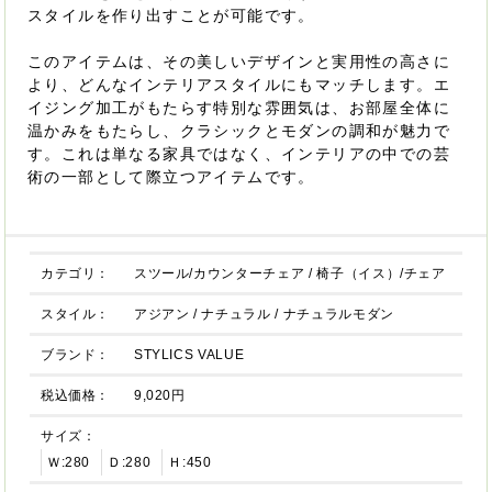
スタイルを作り出すことが可能です。
このアイテムは、その美しいデザインと実用性の高さに
より、どんなインテリアスタイルにもマッチします。エ
イジング加工がもたらす特別な雰囲気は、お部屋全体に
温かみをもたらし、クラシックとモダンの調和が魅力で
す。これは単なる家具ではなく、インテリアの中での芸
術の一部として際立つアイテムです。
カテゴリ：
スツール/カウンターチェア
/
椅子（イス）/チェア
スタイル：
アジアン
/
ナチュラル
/
ナチュラルモダン
ブランド：
STYLICS VALUE
税込価格：
9,020円
サイズ：
Ｗ:280
Ｄ:280
Ｈ:450