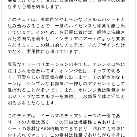
要素だけでなく、優れた安定感を提供し、長時間の快適
な座り心地を約束します。
このチェアは、曲線的でやわらかなフォルムのシートと
組み合わさることで、一層のハイセンスな印象を醸し出
しています。そのため、お部屋に置けば、瞬時に洗練さ
れた雰囲気を演出し、インテリアにアートのような要素
を加えます。この魅力的なチェアは、そのデザインだけ
でなく、実用性にも優れています。
豊富なカラーバリエーションの中でも、オレンジは特に
注目される色合いです。オレンジ色は、ポップで明る
く、可愛らしい雰囲気を醸し出します。その鮮やかなト
ーンは、シンプルなお部屋に一押しのアクセントとして
選ばれることが多いです。また、オレンジ色は陽気さや
ポジティブなエネルギーを象徴し、お部屋全体に活気と
明るさをもたらします。
このチェアは、イームズのチェアシリーズの一部であ
り、その人気は高く、その理由は機能性にもあります。
シートの素材はABS樹脂でできており、汚れても簡単に
お手入れできます。この素材は軽量でありながら非常に