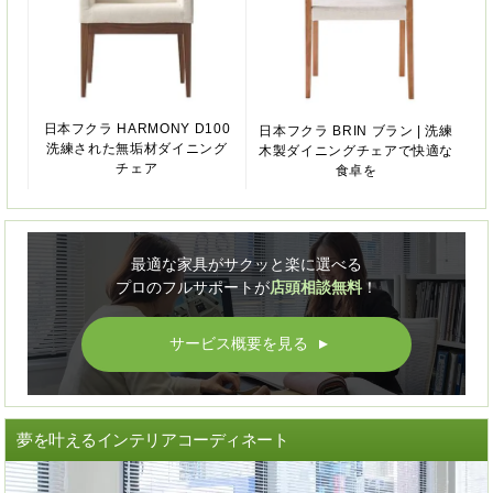
日本フクラ HARMONY D100
日本フクラ BRIN ブラン | 洗練
洗練された無垢材ダイニング
木製ダイニングチェアで快適な
チェア
食卓を
最適な家具がサクッと楽に選べる
プロのフルサポートが
店頭相談無料
！
サービス概要を見る
▲
夢を叶えるインテリアコーディネート