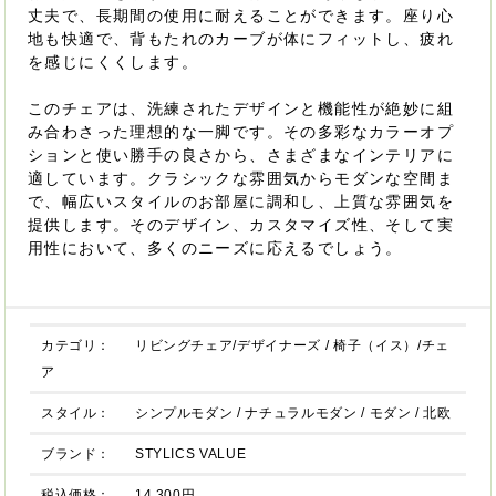
丈夫で、長期間の使用に耐えることができます。座り心
地も快適で、背もたれのカーブが体にフィットし、疲れ
を感じにくくします。
このチェアは、洗練されたデザインと機能性が絶妙に組
み合わさった理想的な一脚です。その多彩なカラーオプ
ションと使い勝手の良さから、さまざまなインテリアに
適しています。クラシックな雰囲気からモダンな空間ま
で、幅広いスタイルのお部屋に調和し、上質な雰囲気を
提供します。そのデザイン、カスタマイズ性、そして実
用性において、多くのニーズに応えるでしょう。
カテゴリ：
リビングチェア/デザイナーズ
/
椅子（イス）/チェ
ア
スタイル：
シンプルモダン
/
ナチュラルモダン
/
モダン
/
北欧
ブランド：
STYLICS VALUE
税込価格：
14,300円