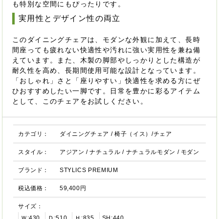
も特別な空間にもぴったりです。
実用性とデザイン性の両立
このダイニングチェアは、モダンな外観に加えて、長時
間座っても疲れない快適性や汚れに強い実用性を兼ね備
えています。また、木製の脚部やしっかりとした構造が
耐久性を高め、長期間使用可能な設計となっています。
「おしゃれ」さと「座りやすい」快適性を求める方にぜ
ひおすすめしたい一脚です。日常を豊かに彩るアイテム
として、このチェアをお試しください。
カテゴリ：
ダイニングチェア
/
椅子（イス）/チェア
スタイル：
アジアン
/
ナチュラル
/
ナチュラルモダン
/
モダン
ブランド：
STYLICS PREMIUM
税込価格：
59,400円
サイズ：
Ｗ:430
Ｄ:510
Ｈ:835
SH:440