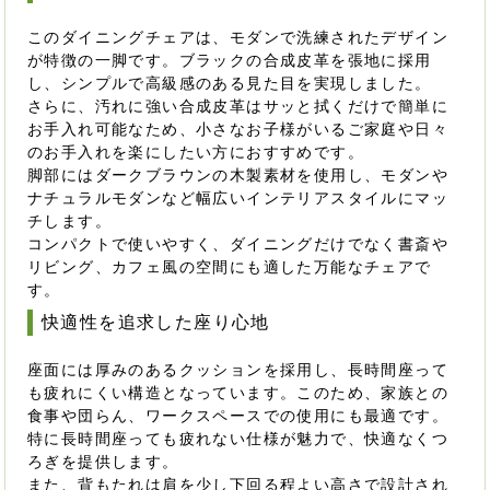
このダイニングチェアは、モダンで洗練されたデザイン
が特徴の一脚です。ブラックの合成皮革を張地に採用
し、シンプルで高級感のある見た目を実現しました。
さらに、汚れに強い合成皮革はサッと拭くだけで簡単に
お手入れ可能なため、小さなお子様がいるご家庭や日々
のお手入れを楽にしたい方におすすめです。
脚部にはダークブラウンの木製素材を使用し、モダンや
ナチュラルモダンなど幅広いインテリアスタイルにマッ
チします。
コンパクトで使いやすく、ダイニングだけでなく書斎や
リビング、カフェ風の空間にも適した万能なチェアで
す。
快適性を追求した座り心地
座面には厚みのあるクッションを採用し、長時間座って
も疲れにくい構造となっています。このため、家族との
食事や団らん、ワークスペースでの使用にも最適です。
特に長時間座っても疲れない仕様が魅力で、快適なくつ
ろぎを提供します。
また、背もたれは肩を少し下回る程よい高さで設計され