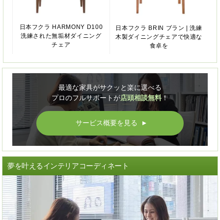
日本フクラ HARMONY D100
日本フクラ BRIN ブラン | 洗練
洗練された無垢材ダイニング
木製ダイニングチェアで快適な
チェア
食卓を
最適な家具がサクッと楽に選べる
プロのフルサポートが
店頭相談無料
！
サービス概要を見る
▲
夢を叶えるインテリアコーディネート