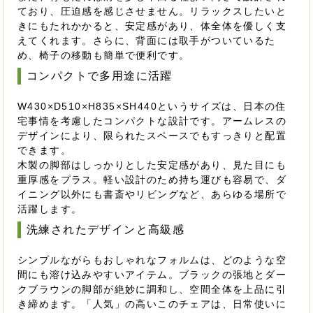
ており、圧迫感を感じさせません。リラックスしたいと
きにもたれかかると、安定感があり、体全体を優しく支
えてくれます。さらに、背面には取手がついているた
め、椅子の移動も簡単で便利です。
コンパクトで多用途に活躍
W430×D510×H835×SH440というサイズは、日本の住
宅事情を考慮したコンパクトな設計です。アームレスの
デザインにより、限られたスペースでもすっきりと配置
できます。
木製の脚部はしっかりとした安定感があり、見た目にも
重厚感をプラス。軽い設計のため持ち運びも容易で、ダ
イニング以外にも書斎やリビングなど、あらゆる場所で
活躍します。
洗練されたデザインと高級感
シンプルながらもおしゃれなフォルムは、どのような空
間にも溶け込みやすいアイテム。ブラックの張地とダー
クブラウンの脚部が絶妙に調和し、空間全体を上品に引
き締めます。「人気」の高いこのチェアは、日常使いに