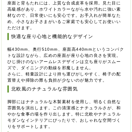
座面と背もたれには、上質な合成皮革を採用。見た目に
高級感があり、ホワイトカラーながら水や汚れに強い素
材なので、日常使いにも安心です。お手入れが簡単なた
め、小さなお子さまがいるご家庭でも安心してお使いい
ただけます。
快適な座り心地と機能的なデザイン
幅430mm、奥行510mm、座面高440mmというコンパク
トな設計ながら、広めの座面が座り心地の良さを実現。
ひじ掛けのないアームレスデザインは立ち座りがスムー
ズで、ダイニングの動線を邪魔しません。
さらに、軽量設計により持ち運びがしやすく、椅子の配
置替えや掃除の際も負担が少ないのが魅力です。
北欧風のナチュラルな雰囲気
脚部にはナチュラルな木製素材を使用し、明るく自然な
雰囲気を演出します。この清潔感とナチュラルさが、和
やかな食事の場を作り出します。特に北欧やナチュラル
モダンなインテリアにぴったりで、おしゃれな空間づく
りをサポートします。