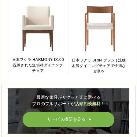
日本フクラ HARMONY D100
日本フクラ BRIN ブラン | 洗練
洗練された無垢材ダイニング
木製ダイニングチェアで快適な
チェア
食卓を
最適な家具がサクッと楽に選べる
プロのフルサポートが
店頭相談無料
！
サービス概要を見る
▲