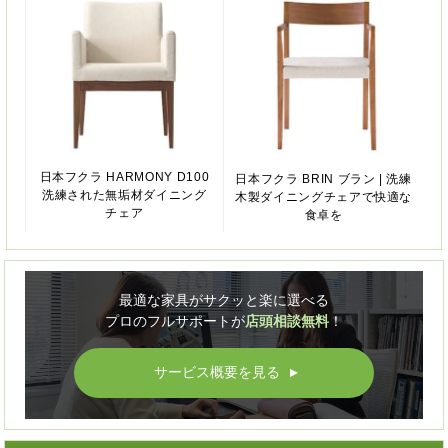
日本フクラ HARMONY D100
日本フクラ BRIN ブラン | 洗練
洗練された無垢材ダイニング
木製ダイニングチェアで快適な
チェア
食卓を
最適な家具がサクッと楽に選べる
プロのフルサポートが
店頭相談無料
！
サービス概要を見る
▲