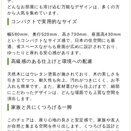
チ。
どんなお部屋にも溶け込む万能なデザインは、多くの方
から人気を集めています。
コンパクトで実用的なサイズ
幅580mm、奥行520mm、高さ730mm、座面高430mm
というコンパクトなサイズ感で、日本の住空間にも最
適。省スペースながらも座面が広めに設計されており、
ゆったりと座れる安心感があります。
高級感のある仕上げと環境への配慮
天然木にはウレタン塗装が施されており、木の美しさを
引き立てつつ、耐久性も向上。汚れがつきにくく、お手
入れも簡単です。また、素材選びから仕上げまで、細部
にこだわったデザインは、どんな場面でも上質な空間を
演出します。
家族と共にくつろげる一脚
このチェアは、座り心地の良さと安定感で、家族や友人
が自然と集まる空間を作り出します。くつろげる設計と