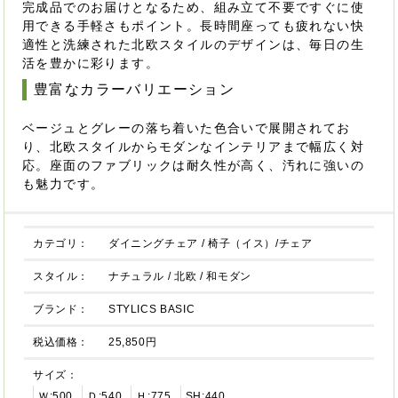
完成品でのお届けとなるため、組み立て不要ですぐに使
用できる手軽さもポイント。長時間座っても疲れない快
適性と洗練された北欧スタイルのデザインは、毎日の生
活を豊かに彩ります。
豊富なカラーバリエーション
ベージュとグレーの落ち着いた色合いで展開されてお
り、北欧スタイルからモダンなインテリアまで幅広く対
応。座面のファブリックは耐久性が高く、汚れに強いの
も魅力です。
カテゴリ：
ダイニングチェア
/
椅子（イス）/チェア
スタイル：
ナチュラル
/
北欧
/
和モダン
ブランド：
STYLICS BASIC
税込価格：
25,850円
サイズ：
Ｗ:500
Ｄ:540
Ｈ:775
SH:440