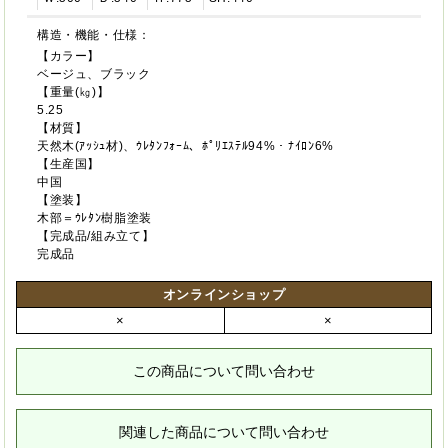
構造・機能・仕様：
【カラー】
ベージュ、ブラック
【重量(㎏)】
5.25
【材質】
天然木(ｱｯｼｭ材)、ｳﾚﾀﾝﾌｫｰﾑ、ﾎﾟﾘｴｽﾃﾙ94%・ﾅｲﾛﾝ6%
【生産国】
中国
【塗装】
木部＝ｳﾚﾀﾝ樹脂塗装
【完成品/組み立て】
完成品
オンラインショップ
×
×
この商品について問い合わせ
関連した商品について問い合わせ