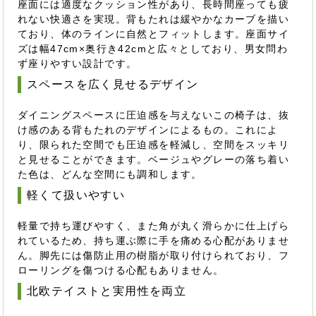
座面には適度なクッション性があり、長時間座っても疲
れない快適さを実現。背もたれは緩やかなカーブを描い
ており、体のラインに自然とフィットします。座面サイ
ズは幅47cm×奥行き42cmと広々としており、男女問わ
ず座りやすい設計です。
スペースを広く見せるデザイン
ダイニングスペースに圧迫感を与えないこの椅子は、抜
け感のある背もたれのデザインによるもの。これによ
り、限られた空間でも圧迫感を軽減し、空間をスッキリ
と見せることができます。ベージュやグレーの落ち着い
た色は、どんな空間にも調和します。
軽くて扱いやすい
軽量で持ち運びやすく、また角が丸く滑らかに仕上げら
れているため、持ち運ぶ際に手を痛める心配がありませ
ん。脚先には傷防止用の樹脂が取り付けられており、フ
ローリングを傷つける心配もありません。
北欧テイストと実用性を両立