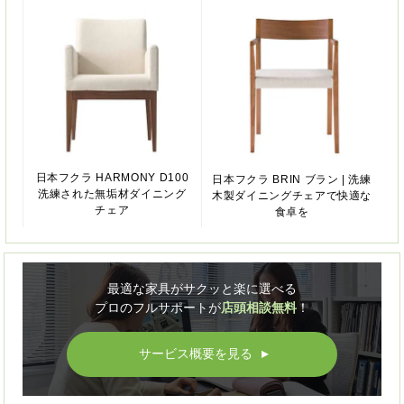
日本フクラ HARMONY D100
日本フクラ BRIN ブラン | 洗練
洗練された無垢材ダイニング
木製ダイニングチェアで快適な
チェア
食卓を
最適な家具がサクッと楽に選べる
プロのフルサポートが
店頭相談無料
！
サービス概要を見る
▲