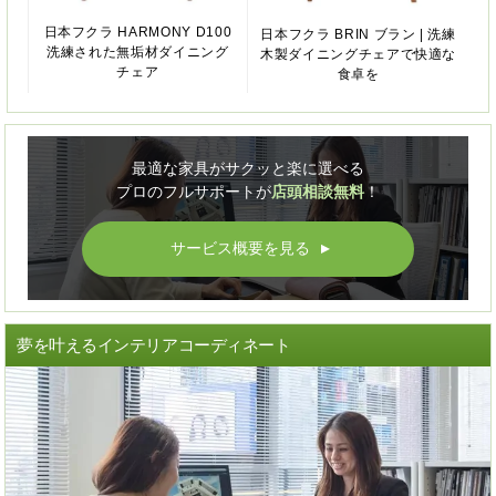
日本フクラ HARMONY D100
日本フクラ BRIN ブラン | 洗練
洗練された無垢材ダイニング
木製ダイニングチェアで快適な
チェア
食卓を
最適な家具がサクッと楽に選べる
プロのフルサポートが
店頭相談無料
！
サービス概要を見る
▲
夢を叶えるインテリアコーディネート