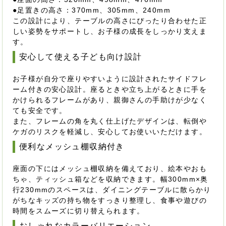
●足置きの高さ：370mm、305mm、240mm
この設計により、テーブルの高さにぴったり合わせた正
しい姿勢をサポートし、お子様の成長をしっかり支えま
す。
安心して使える子ども向け設計
お子様が自分で座りやすいように設計されたサイドフレ
ーム付きの安心設計。座るときや立ち上がるときに手を
かけられるフレームがあり、親御さんの手助けが少なく
ても安全です。
また、フレームの角を丸く仕上げたデザインは、転倒や
ケガのリスクを軽減し、安心してお使いいただけます。
便利なメッシュ棚収納付き
座面の下にはメッシュ棚収納を備えており、絵本やおも
ちゃ、ティッシュ箱などを収納できます。幅300mm×奥
行230mmのスペースは、ダイニングテーブルに散らかり
がちなキッズの持ち物をすっきり整理し、食事や遊びの
時間をスムーズに切り替えられます。
おしゃれなカラーバリエーション