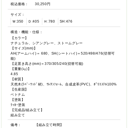
税込価格：
30,250円
サイズ：
Ｗ:350
Ｄ:405
Ｈ:780
SH:476
構造・機能・仕様：
【カラー】
ナチュラル、シアングレー、ストームグレー
【サイズ(mm)】
AH(アームハイ)＝ 680、SH(シートハイ)＝520/498/476(切替可
能)
【足置き高さ(mm)＝370/305/240(切替可能)
【重量(㎏)】
4.85
【材質】
天然木(ﾗﾊﾞｰｳｯﾄﾞ材)、ｳﾚﾀﾝﾌｫｰﾑ、合成皮革(PVC)、ﾎﾟﾘｴｽﾃﾙ100%
【生産国】
ベトナム
【塗装】
ﾗｯｶｰ塗装
【完成品/組み立て】
組み立て
備考：
【組み立て時間】