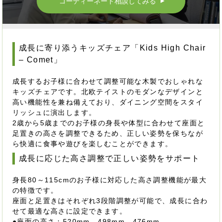
コーディーネート相談してみる
▲
成長に寄り添うキッズチェア「Kids High Chair
– Comet」
成長するお子様に合わせて調整可能な木製でおしゃれな
キッズチェアです。北欧テイストのモダンなデザインと
高い機能性を兼ね備えており、ダイニング空間をスタイ
リッシュに演出します。
2歳から5歳までのお子様の身長や体型に合わせて座面と
足置きの高さを調整できるため、正しい姿勢を保ちなが
ら快適に食事や遊びを楽しむことができます。
成長に応じた高さ調整で正しい姿勢をサポート
身長80～115cmのお子様に対応した高さ調整機能が最大
の特徴です。
座面と足置きはそれぞれ3段階調整が可能で、成長に合わ
せて最適な高さに設定できます。
●座面の高さ：520mm、498mm、476mm